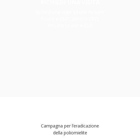
RICHIEDI UNA VISITA
Richiedi una visita ad una riunione
Rotary e-Club Distretto 2072
Request to visit e-Club
Campagna per l’eradicazione
della poliomielite