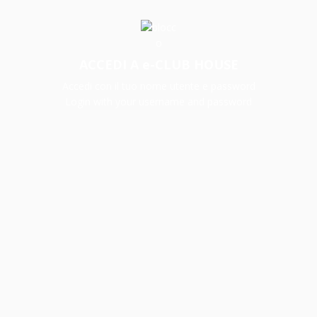
ACCEDI A e-CLUB HOUSE
Accedi con il tuo nome utente e password
Login with your username and password