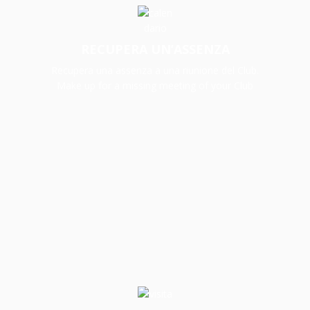
RECUPERA UN’ASSENZA
Recupera una assenza a una riunione del Club.
Make up for a missing meeting of your Club