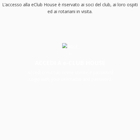
L’accesso alla eClub House è riservato ai soci del club, ai loro ospiti
ed ai rotariani in visita.
ACCEDI A e-CLUB HOUSE
Accedi con il tuo nome utente e password
Login with your username and password