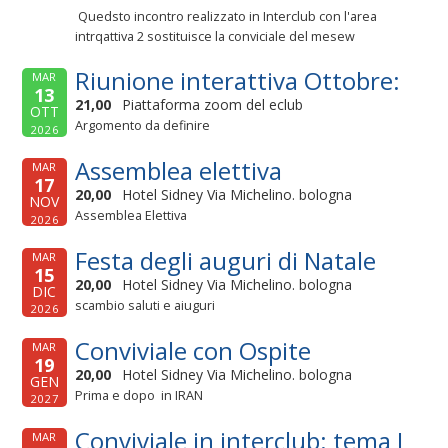
Quedsto incontro realizzato in Interclub con l'area
intrqattiva 2 sostituisce la conviciale del mesew
Riunione interattiva Ottobre:
MAR
13
21,00
Piattaforma zoom del eclub
OTT
Argomento da definire
2026
Assemblea elettiva
MAR
17
20,00
Hotel Sidney Via Michelino. bologna
NOV
Assemblea Elettiva
2026
Festa degli auguri di Natale
MAR
15
20,00
Hotel Sidney Via Michelino. bologna
DIC
scambio saluti e aiuguri
2026
Conviviale con Ospite
MAR
19
20,00
Hotel Sidney Via Michelino. bologna
GEN
Prima e dopo in IRAN
2027
Conviviale in interclub: tema I
MAR