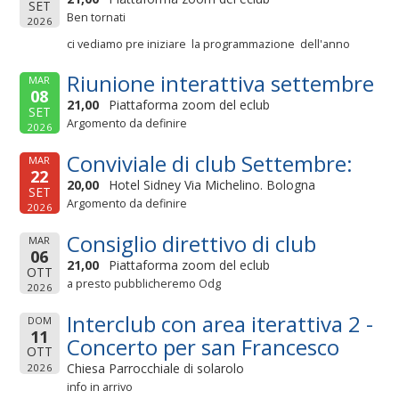
SET
Ben tornati
2026
ci vediamo pre iniziare la programmazione dell'anno
Riunione interattiva settembre
MAR
08
21,00
Piattaforma zoom del eclub
SET
Argomento da definire
2026
Conviviale di club Settembre:
MAR
22
20,00
Hotel Sidney Via Michelino. Bologna
SET
Argomento da definire
2026
Consiglio direttivo di club
MAR
06
21,00
Piattaforma zoom del eclub
OTT
a presto pubblicheremo Odg
2026
Interclub con area iterattiva 2 -
DOM
11
Concerto per san Francesco
OTT
Chiesa Parrocchiale di solarolo
2026
info in arrivo