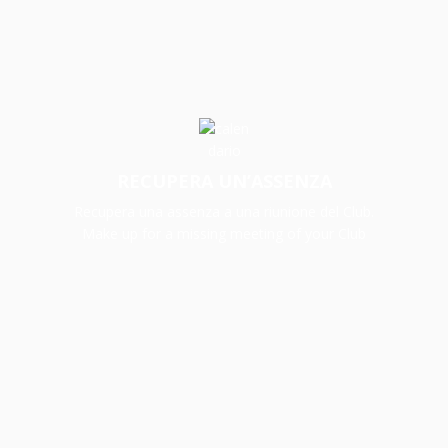
RECUPERA UN’ASSENZA
Recupera una assenza a una riunione del Club.
Make up for a missing meeting of your Club