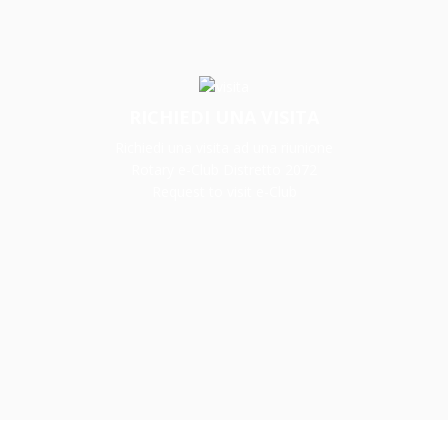
RICHIEDI UNA VISITA
Richiedi una visita ad una riunione
Rotary e-Club Distretto 2072
Request to visit e-Club