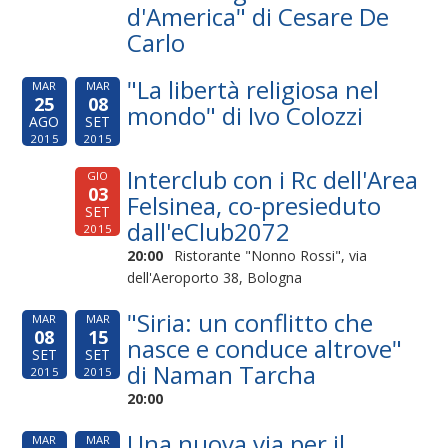
d'America" di Cesare De
Carlo
"La libertà religiosa nel
MAR
MAR
25
08
mondo" di Ivo Colozzi
AGO
SET
2015
2015
Interclub con i Rc dell'Area
GIO
03
Felsinea, co-presieduto
SET
dall'eClub2072
2015
20:00
Ristorante "Nonno Rossi", via
dell'Aeroporto 38, Bologna
"Siria: un conflitto che
MAR
MAR
08
15
nasce e conduce altrove"
SET
SET
di Naman Tarcha
2015
2015
20:00
Una nuova via per il
MAR
MAR