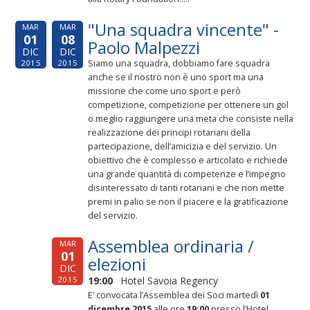
"Una squadra vincente" -
MAR
MAR
01
08
Paolo Malpezzi
DIC
DIC
Siamo una squadra, dobbiamo fare squadra
2015
2015
anche se il nostro non è uno sport ma una
missione che come uno sport e però
competizione, competizione per ottenere un gol
o meglio raggiungere una meta che consiste nella
realizzazione dei principi rotariani della
partecipazione, dell’amicizia e del servizio. Un
obiettivo che è complesso e articolato e richiede
una grande quantità di competenze e l’impegno
disinteressato di tanti rotariani e che non mette
premi in palio se non il piacere e la gratificazione
del servizio.
Assemblea ordinaria /
MAR
01
elezioni
DIC
19:00
Hotel Savoia Regency
2015
E’ convocata l’Assemblea dei Soci martedì
01
dicembre 2015
alle ore
19:00
presso l’Hotel