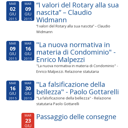
“I valori del Rotary alla sua
MAR
MAR
02
09
nascita” – Claudio
GIU
GIU
Widmann
2015
2015
“I valori del Rotary alla sua nascita” – Claudio
Widmann
"La nuova normativa in
MAR
MAR
09
16
materia di Condominio" -
GIU
GIU
Enrico Malpezzi
2015
2015
"La nuova normativa in materia di Condominio" -
Enrico Malpezzi. Relazione statutaria
"La falsificazione della
MAR
MAR
16
30
bellezza" - Paolo Gottarelli
GIU
GIU
"La falsificazione della bellezza" - Relazione
2015
2015
statutaria Paolo Gottarelli
Passaggio delle consegne
MAR
23
GIU