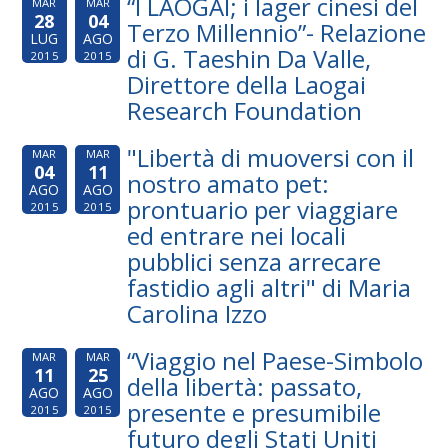
“I LAOGAI; i lager cinesi del
MAR
MAR
28
04
Terzo Millennio”- Relazione
LUG
AGO
di G. Taeshin Da Valle,
2015
2015
Direttore della Laogai
Research Foundation
"Libertà di muoversi con il
MAR
MAR
04
11
nostro amato pet:
AGO
AGO
prontuario per viaggiare
2015
2015
ed entrare nei locali
pubblici senza arrecare
fastidio agli altri" di Maria
Carolina Izzo
“Viaggio nel Paese-Simbolo
MAR
MAR
11
25
della libertà: passato,
AGO
AGO
presente e presumibile
2015
2015
futuro degli Stati Uniti