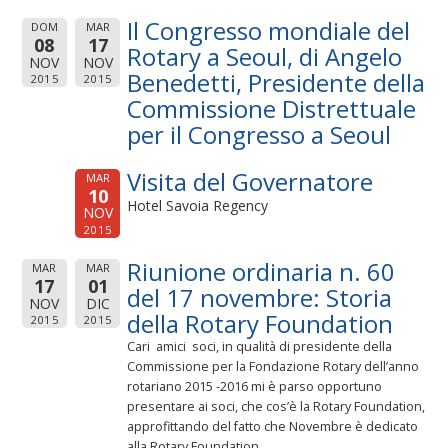
Il Congresso mondiale del
DOM
MAR
08
17
Rotary a Seoul, di Angelo
NOV
NOV
Benedetti, Presidente della
2015
2015
Commissione Distrettuale
per il Congresso a Seoul
Visita del Governatore
MAR
10
Hotel Savoia Regency
NOV
2015
Riunione ordinaria n. 60
MAR
MAR
17
01
del 17 novembre: Storia
NOV
DIC
della Rotary Foundation
2015
2015
Cari amici soci, in qualità di presidente della
Commissione per la Fondazione Rotary dell’anno
rotariano 2015 -2016 mi è parso opportuno
presentare ai soci, che cos’è la Rotary Foundation,
approfittando del fatto che Novembre è dedicato
alla Rotary Foundation.....