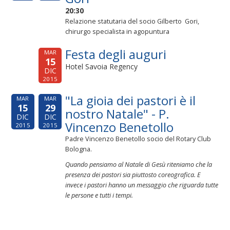
20:30
Relazione statutaria del socio Gilberto Gori,
chirurgo specialista in agopuntura
Festa degli auguri
MAR
15
Hotel Savoia Regency
DIC
2015
"La gioia dei pastori è il
MAR
MAR
15
29
nostro Natale" - P.
DIC
DIC
Vincenzo Benetollo
2015
2015
Padre Vincenzo Benetollo socio del Rotary Club
Bologna.
Quando pensiamo al Natale di Gesù riteniamo che la
presenza dei pastori sia piuttosto coreografica. E
invece i pastori hanno un messaggio che riguarda tutte
le persone e tutti i tempi.