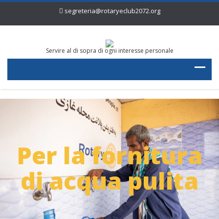
segreteria@rotaryeclub2072.org
Servire al di sopra di ogni interesse personale
Per la tutela
dell'ambiente