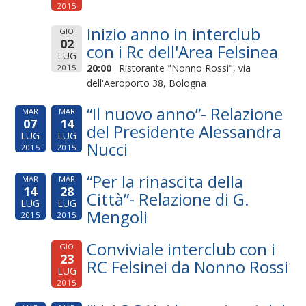
2015
Inizio anno in interclub
GIO
02
con i Rc dell'Area Felsinea
LUG
20:00
Ristorante "Nonno Rossi", via
2015
dell'Aeroporto 38, Bologna
“Il nuovo anno”- Relazione
MAR
MAR
07
14
del Presidente Alessandra
LUG
LUG
Nucci
2015
2015
“Per la rinascita della
MAR
MAR
14
28
Città”- Relazione di G.
LUG
LUG
Mengoli
2015
2015
Conviviale interclub con i
GIO
23
RC Felsinei da Nonno Rossi
LUG
2015