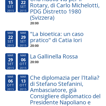
15
22
Rotary, di Carlo Michelotti,
SET
SET
PDG Distretto 1980
2015
2015
(Svizzera)
20:00
"La bioetica: un caso
MAR
MAR
22
29
pratico" di Catia Iori
SET
SET
20:00
2015
2015
La Gallinella Rossa
MAR
MAR
29
06
20:00
SET
OTT
2015
2015
Che diplomazia per l'Italia?
MAR
MAR
06
13
di Stefano Stefanini,
OTT
OTT
Ambasciatore, già
2015
2015
Consigliere diplomatico del
Presidente Napoliano e