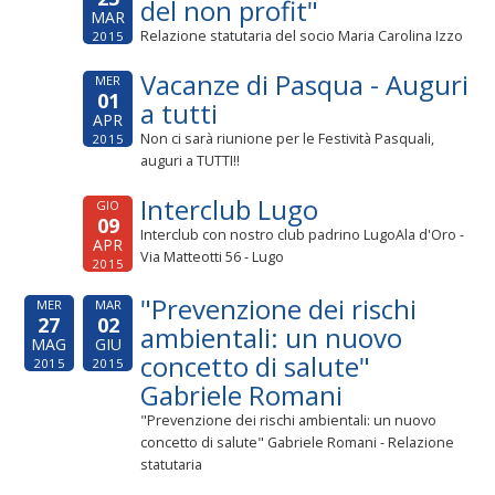
del non profit"
MAR
Relazione statutaria del socio Maria Carolina Izzo
2015
Vacanze di Pasqua - Auguri
MER
01
a tutti
APR
Non ci sarà riunione per le Festività Pasquali,
2015
auguri a TUTTI!!
Interclub Lugo
GIO
09
Interclub con nostro club padrino LugoAla d'Oro -
APR
Via Matteotti 56 - Lugo
2015
"Prevenzione dei rischi
MER
MAR
27
02
ambientali: un nuovo
MAG
GIU
concetto di salute"
2015
2015
Gabriele Romani
"Prevenzione dei rischi ambientali: un nuovo
concetto di salute" Gabriele Romani - Relazione
statutaria