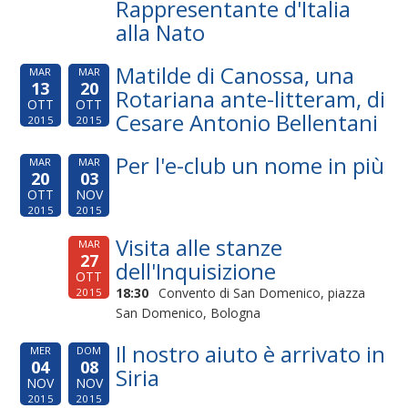
Rappresentante d'Italia
alla Nato
Matilde di Canossa, una
MAR
MAR
13
20
Rotariana ante-litteram, di
OTT
OTT
Cesare Antonio Bellentani
2015
2015
Per l'e-club un nome in più
MAR
MAR
20
03
OTT
NOV
2015
2015
Visita alle stanze
MAR
27
dell'Inquisizione
OTT
18:30
Convento di San Domenico, piazza
2015
San Domenico, Bologna
Il nostro aiuto è arrivato in
MER
DOM
04
08
Siria
NOV
NOV
2015
2015