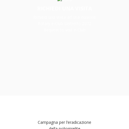
RICHIEDI UNA VISITA
Richiedi una visita ad una riunione
Rotary e-Club Distretto 2072
Request to visit e-Club
Campagna per l’eradicazione
della poliomielite