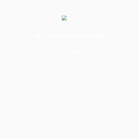
ACCEDI A e-CLUB HOUSE
Accedi con il tuo nome utente e password
Login with your username and password