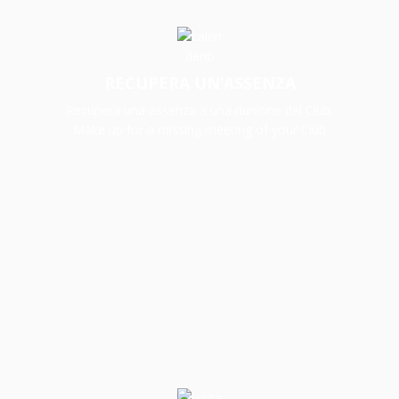
RECUPERA UN’ASSENZA
Recupera una assenza a una riunione del Club.
Make up for a missing meeting of your Club