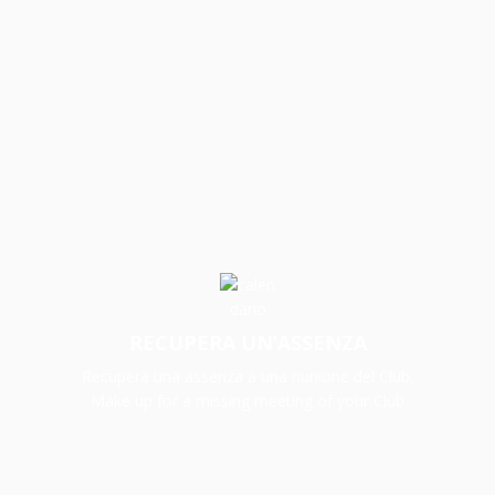
RECUPERA UN’ASSENZA
Recupera una assenza a una riunione del Club.
Make up for a missing meeting of your Club