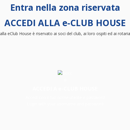
Entra nella zona riservata
ACCEDI ALLA e-CLUB HOUSE
lla eClub House è riservato ai soci del club, ai loro ospiti ed ai rotarian
ACCEDI A e-CLUB HOUSE
Accedi con il tuo nome utente e password
Login with your username and password