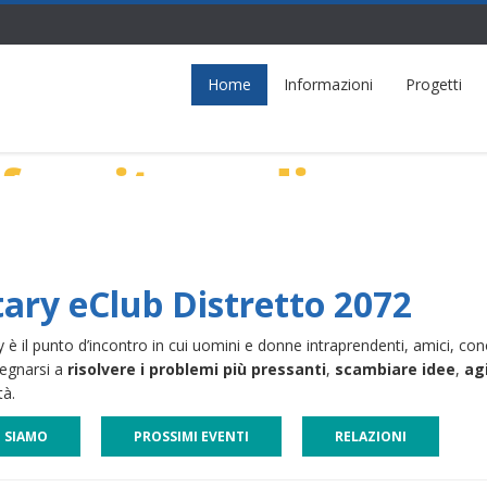
Home
Informazioni
Progetti
 fornitura di acqua
ary eClub Distretto 2072
ry è il punto d’incontro in cui uomini e donne intraprendenti, amici, con
egnarsi a
risolvere i problemi più pressanti
,
scambiare idee
,
ag
tà.
I SIAMO
PROSSIMI EVENTI
RELAZIONI