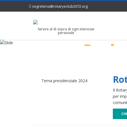
segreteria@rotaryeclub2072.org
Servire al di sopra di ogni interesse
personale
Per la
Rot
Tema presidenziale 2024
Il Rota
per imp
comuni
CH