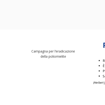
Campagna per l’eradicazione
della poliomielite
R
È
P
S
(Herbert 