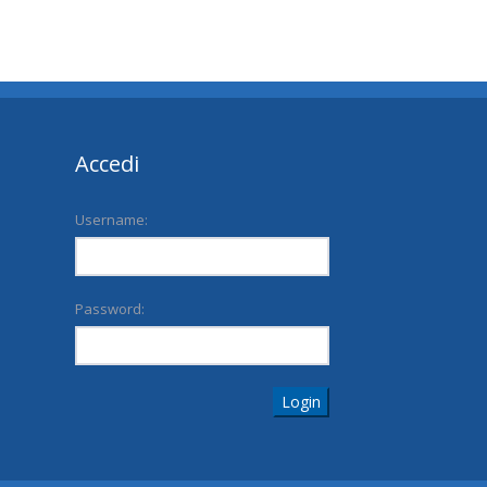
Accedi
Username:
Password:
Login