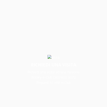
RICHIEDI UNA VISITA
Richiedi una visita ad una riunione
Rotary e-Club Distretto 2072
Request to visit e-Club