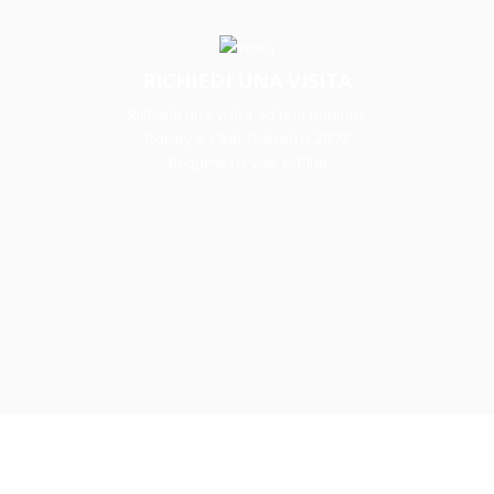
RICHIEDI UNA VISITA
Richiedi una visita ad una riunione
Rotary e-Club Distretto 2072
Request to visit e-Club