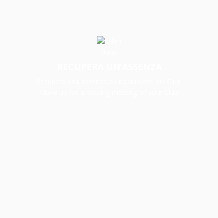
RECUPERA UN’ASSENZA
Recupera una assenza a una riunione del Club.
Make up for a missing meeting of your Club