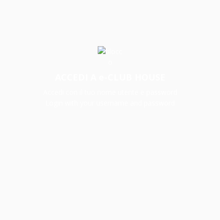
ACCEDI A e-CLUB HOUSE
Accedi con il tuo nome utente e password
Login with your username and password