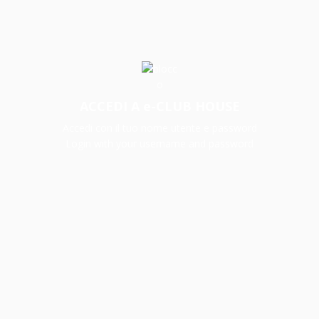
ACCEDI A e-CLUB HOUSE
Accedi con il tuo nome utente e password
Login with your username and password