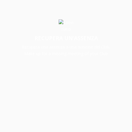
RECUPERA UN’ASSENZA
Recupera una assenza a una riunione del Club.
Make up for a missing meeting of your Club