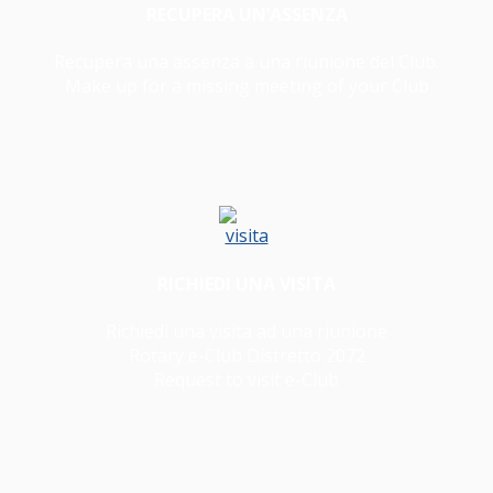
RECUPERA UN’ASSENZA
Recupera una assenza a una riunione del Club.
Make up for a missing meeting of your Club
RICHIEDI UNA VISITA
Richiedi una visita ad una riunione
Rotary e-Club Distretto 2072
Request to visit e-Club