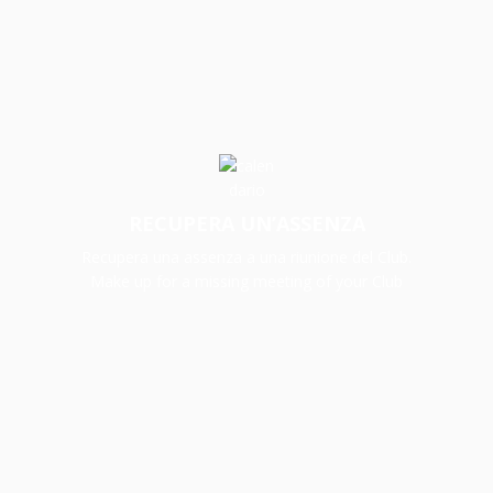
RECUPERA UN’ASSENZA
Recupera una assenza a una riunione del Club.
Make up for a missing meeting of your Club