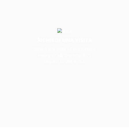
RICHIEDI UNA VISITA
Richiedi una visita ad una riunione
Rotary e-Club Distretto 2072
Request to visit e-Club