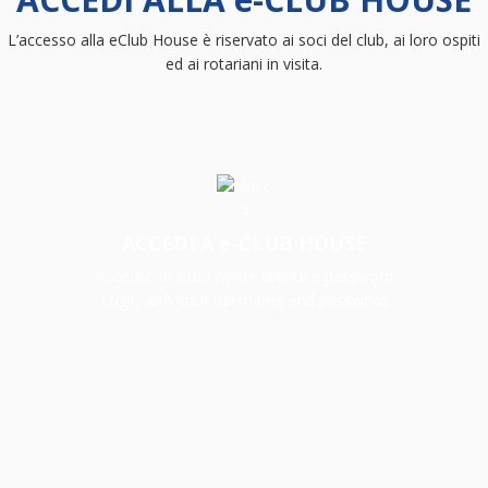
L’accesso alla eClub House è riservato ai soci del club, ai loro ospiti
ed ai rotariani in visita.
ACCEDI A e-CLUB HOUSE
Accedi con il tuo nome utente e password
Login with your username and password