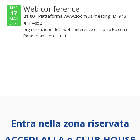
Web conference
MAR
17
21:00
Piattaforma www.zoom.us meeting ID, 943
MAR
411 4852
2020
organizzazione della webconference di sabato Pu con i
Rotaractianí del distratto
Entra nella zona riservata
ACCEDI ALLA e-CLUB HOUSE