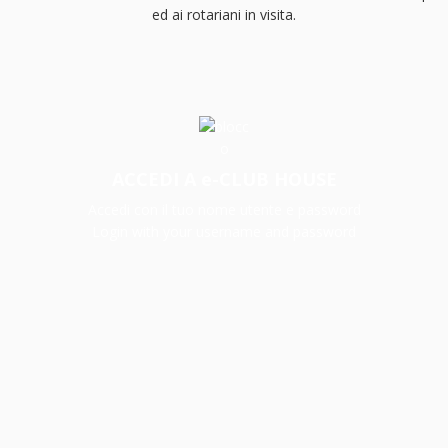
ed ai rotariani in visita.
ACCEDI A e-CLUB HOUSE
Accedi con il tuo nome utente e password
Login with your username and password