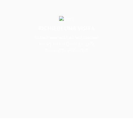
RICHIEDI UNA VISITA
Richiedi una visita ad una riunione
Rotary e-Club Distretto 2072
Request to visit e-Club