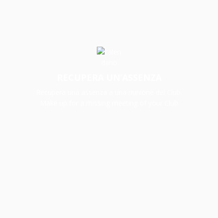
RECUPERA UN’ASSENZA
Recupera una assenza a una riunione del Club.
Make up for a missing meeting of your Club