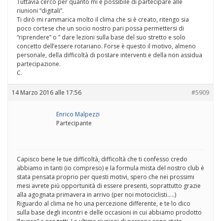
Tuttavia cerco per quanto mi è possibile di partecipare alle
riunioni “digitali”.
Ti dirò mi rammarica molto il clima che si è creato, ritengo sia
poco cortese che un socio nostro pari possa permettersi di
“riprendere” o ” dare lezioni sulla base del suo stretto e solo
concetto dell’essere rotariano. Forse è questo il motivo, almeno
personale, della difficoltà di postare interventi e della non assidua
partecipazione.
C.
14 Marzo 2016 alle 17:56
#5909
Enrico Malpezzi
Partecipante
Capisco bene le tue difficoltà, difficoltà che ti confesso credo
abbiamo in tanti (io compreso) e la formula mista del nostro club è
stata pensata proprio per questi motivi, spero che nei prossimi
mesi avrete più opportunità di essere presenti, soprattutto grazie
alla agognata primavera in arrivo (per noi motociclisti…..)
Riguardo al clima ne ho una percezione differente, e te lo dico
sulla base degli incontri e delle occasioni in cui abbiamo prodotto