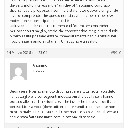
“lavoro” e progetti. Le ultime riunioni di persona sono state
davvero molto interessanti e “amichevoli”, abbiamo condiviso
diverse idee e proposte, insomma è stato fatto davvero un grande
lavoro, comprendo che questo non sia evidente per chi per ovvi
motivi non ha partecipato, ma così è.
Utilizziamo anche questo strumento (il forum) per condividere e
per conoscerci meglio, credo che conoscendoci meglio tanti dubbi
o perplessità possano essere immediatamente risolti e vissuti nel
nostro essere amici e rotariani. Un augurio e un saluto
14 Marzo 2016 alle 23:04
#5910
Anonimo
Inattivo
Buonasera. Non ho ritenuto di comunicare a tutti i soci l’accaduto
nel dettaglio e le conseguenti motivazioni che quella sera hanno
portato alle mie dimissioni, cosa che invece ho fatto sia con il cda
per iscritto e a voce (dove tutti erano presenti tranne uno, se non
ricordo male Enrico) e sia con il Governatore solo via email. Verso i
soci è stata fatta una unica comunicazione di servizio.