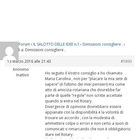
Home
›
Forum
›
IL SALOTTO DELLE IDEE n.1
›
Dimissioni consigliere .
›
Rispondi a: Dimissioni consigliere .
13 Marzo 2016 alle 21:43
#5893
Anonimo
Ho seguito il Vostro consiglio e ho chiamato
Inattivo
Maria Carolina , non per “placare la mia sete di
sapere” (è l’ultimo dei miei pensieri) ma come
atto di amicizia rotariana che dovrebbe far
parte di quelle “regole” non scritte accettate
quando si entra nel Rotary .
Divergenze di opinione dovrebbero essere
appianate con la disponibilità e la volontà di
trovare un accordo , con la modestia di
ammettere colpe o errori e non certo a suon di
comunicati o rimarcando che non è obbligatorio
stare nel Rotary .