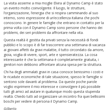
La visita assieme a mia moglie Elvira al Dynamo Camp è stato
un evento molto coinvolgente. Il luogo, le strutture,
l’organizzazione, l’energia che si respira camminando al suo
interno, sono espressione di un’eccellenza italiana che pochi
conoscono. In genere le famiglie che entrano in contatto per la
prima volta con il Dynamo Camp sono persone che hanno dei
problemi, dei seri problemi da affrontare nella vita.
Questa realtà è gestita da privati senza la necessità di fondi
pubblici e lo scopo è di far trascorrere una settimana di vacanza
ai giovani affetti da gravi malattie, il tutto circondato da amore,
gioia, voglia di vivere, sport, arte e spensieratezza. La cosa
interessante è che la settimana è completamente gratuita, i
genitori non debbono affrontare alcuna spesa per la struttura.
Chi ha degli ammalati gravi in casa conosce benissimo i costi e
le ricadute economiche di tale situazione, spesso le famiglie si
sentono sole davanti al problema. Da queste poche parole
voglio esprimere il mio interesse e coinvolgere il più possibile
tutti gli amici ad aiutare in qualunque modo questa stupenda
realtà. Chiedo tutti ad organizzare un incontro fra quei bellissimi
boschi per vedere di persona il Dynamo Camp.
Gilberto