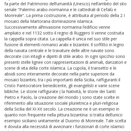
fa parte del Patrimonio dell’umanità (Unesco) nell’ambito del sito
seriale “Palermo arabo-normanna e le cattedrali di Cefalù e
Monreale”. La prima costruzione, è attribuita al periodo della 2 I
mosaici della Martorana dominazione islamica.
Successivamente all’invasione normanna l’edificio venne
ampliato e nel 1132 sotto il regno di Ruggero II venne costruita
la cappella sopra citata. La cappella è unica nel suo stile per
fusione di elementi romanici arabi e bizantini. Il soffitto in legno
della navata centrale e le travature delle altre navate sono
decorate con intagli e dipinti di stile arabo. In ogni spicchio sono
presenti stelle lignee con rappresentazioni di animali, danzatori e
scene di vita della corte islamica. La cupola, il transetto e le
absidi sono interamente decorate nella parte superiore da
mosaici bizantini, tra i più importanti della Sicilia, raffiguranti il
Cristo Pantocratore benedicente, gli evangelisti e varie scene
bibliche. Le storie raffigurate ( la Natività, le storie dei Santi
Pietro e Paolo, la creazione del mondo ) sono state scelte in
riferimento alla situazione sociale plurietnica e pluri-religiosa
della Sicilia del XI-XII secolo. La creazione ne è un esempio in
quanto non frequente nella pittura bizantina: si tratta dell’unico
esempio siciliano unitamente al Duomo di Monreale. Tale scelta
è dovuta alla necessità di avvicinare i funzionari di corte islamici