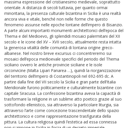
massima espressione del cristianesimo medievale, soprattutto
orientale. A distanza di secoli tuttavia, per quanto ormai
minoritaria, la presenza culturale bizantina in Sicilia è una realtà
ancora viva e vitale, benché non nelle forme che questo
fenomeno assunse nelle epoche lontane dell’impero di Bisanzio.
A parte alcuni importanti monumenti architettonici dell’epoca del
Thema e del Medioevo, gli splendidi mosaici palermitani del XII
secolo e le icone del XV – XVII secolo, attualmente resta intatta
la generosa vitalità delle comunità di lontana origine greco-
albanese. Nel nostro breve excursus ci concentreremo sui
mosaici dell’epoca medioevale specifici del periodo del Thema
siciliano ovvero le antiche provincie siciliane e le isole
circonvicine (Malta Lipari Panarea …), quindi la riorganizzazione
del territorio dell’impero di Costantinopoli nel 692-695 dc. A
partire dalla fine del VII secolo la Sicilia e gran parte dell’Italia
Meridionale furono politicamente e culturalmente bizantine con
capitale Siracusa. La confessione bizantina aveva la capacità di
trasformare la religione in un sublime atto poetico grazie al suo
sottofondo ellenistico, sia attraverso la particolare liturgia, sia
attraverso l’arte come concezione trascendentale dello spazio
architettonico e come rappresentazione trasfigurata della
pittura. La cultura religiosa quindi l’estetica ad essa connessa
non si impone in Sicilia in forza di un decreto imperiale