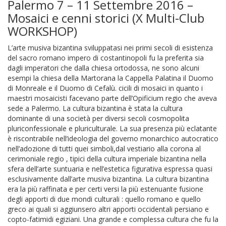
Palermo 7 – 11 Settembre 2016 –
Mosaici e cenni storici (X Multi-Club
WORKSHOP)
L’arte musiva bizantina sviluppatasi nei primi secoli di esistenza
del sacro romano impero di costantinopoli fu la preferita sia
dagli imperatori che dalla chiesa ortodossa, ne sono alcuni
esempi la chiesa della Martorana la Cappella Palatina il Duomo
di Monreale e il Duomo di Cefalù. cicili di mosaici in quanto i
maestri mosaicisti facevano parte dell’Opificium regio che aveva
sede a Palermo. La cultura bizantina è stata la cultura
dominante di una società per diversi secoli cosmopolita
pluriconfessionale e pluriculturale. La sua presenza più eclatante
è riscontrabile nell’ideologia del governo monarchico autocratico
nell’adozione di tutti quei simboli,dal vestiario alla corona al
cerimoniale regio , tipici della cultura imperiale bizantina nella
sfera dell’arte suntuaria e nell’estetica figurativa espressa quasi
esclusivamente dall’arte musiva bizantina. La cultura bizantina
era la più raffinata e per certi versi la più estenuante fusione
degli apporti di due mondi culturali : quello romano e quello
greco ai quali si aggiunsero altri apporti occidentali persiano e
copto-fatimidi egiziani. Una grande e complessa cultura che fu la