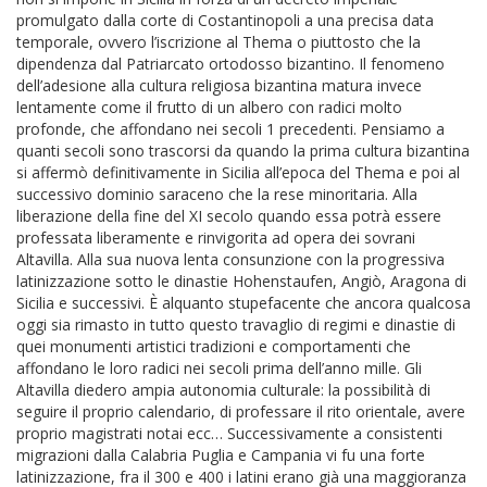
promulgato dalla corte di Costantinopoli a una precisa data
temporale, ovvero l’iscrizione al Thema o piuttosto che la
dipendenza dal Patriarcato ortodosso bizantino. Il fenomeno
dell’adesione alla cultura religiosa bizantina matura invece
lentamente come il frutto di un albero con radici molto
profonde, che affondano nei secoli 1 precedenti. Pensiamo a
quanti secoli sono trascorsi da quando la prima cultura bizantina
si affermò definitivamente in Sicilia all’epoca del Thema e poi al
successivo dominio saraceno che la rese minoritaria. Alla
liberazione della fine del XI secolo quando essa potrà essere
professata liberamente e rinvigorita ad opera dei sovrani
Altavilla. Alla sua nuova lenta consunzione con la progressiva
latinizzazione sotto le dinastie Hohenstaufen, Angiò, Aragona di
Sicilia e successivi. È alquanto stupefacente che ancora qualcosa
oggi sia rimasto in tutto questo travaglio di regimi e dinastie di
quei monumenti artistici tradizioni e comportamenti che
affondano le loro radici nei secoli prima dell’anno mille. Gli
Altavilla diedero ampia autonomia culturale: la possibilità di
seguire il proprio calendario, di professare il rito orientale, avere
proprio magistrati notai ecc… Successivamente a consistenti
migrazioni dalla Calabria Puglia e Campania vi fu una forte
latinizzazione, fra il 300 e 400 i latini erano già una maggioranza