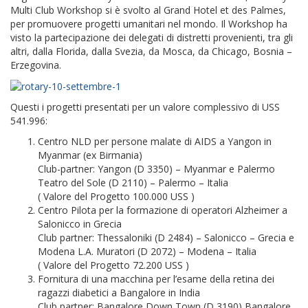
Multi Club Workshop si è svolto al Grand Hotel et des Palmes,
per promuovere progetti umanitari nel mondo. Il Workshop ha
visto la partecipazione dei delegati di distretti provenienti, tra gli
altri, dalla Florida, dalla Svezia, da Mosca, da Chicago, Bosnia –
Erzegovina.
Questi i progetti presentati per un valore complessivo di USS
541.996:
Centro NLD per persone malate di AIDS a Yangon in
Myanmar (ex Birmania)
Club-partner: Yangon (D 3350) – Myanmar e Palermo
Teatro del Sole (D 2110) – Palermo – Italia
( Valore del Progetto 100.000 USS )
Centro Pilota per la formazione di operatori Alzheimer a
Salonicco in Grecia
Club partner: Thessaloniki (D 2484) – Salonicco – Grecia e
Modena L.A. Muratori (D 2072) – Modena – Italia
( Valore del Progetto 72.200 USS )
Fornitura di una macchina per l’esame della retina dei
ragazzi diabetici a Bangalore in India
Club partner: Bangalore Down Town (D 3190) Bangalore