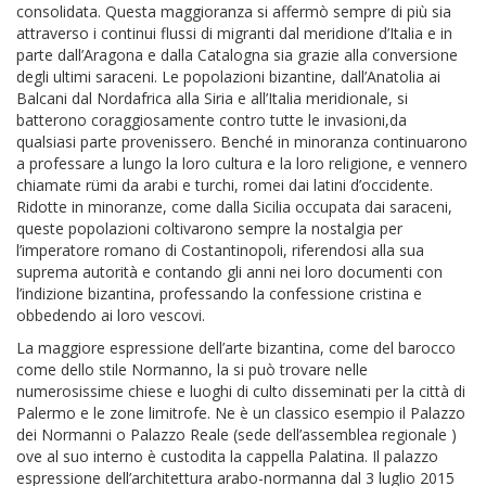
consolidata. Questa maggioranza si affermò sempre di più sia
attraverso i continui flussi di migranti dal meridione d’Italia e in
parte dall’Aragona e dalla Catalogna sia grazie alla conversione
degli ultimi saraceni. Le popolazioni bizantine, dall’Anatolia ai
Balcani dal Nordafrica alla Siria e all’Italia meridionale, si
batterono coraggiosamente contro tutte le invasioni,da
qualsiasi parte provenissero. Benché in minoranza continuarono
a professare a lungo la loro cultura e la loro religione, e vennero
chiamate rümi da arabi e turchi, romei dai latini d’occidente.
Ridotte in minoranze, come dalla Sicilia occupata dai saraceni,
queste popolazioni coltivarono sempre la nostalgia per
l’imperatore romano di Costantinopoli, riferendosi alla sua
suprema autorità e contando gli anni nei loro documenti con
l’indizione bizantina, professando la confessione cristina e
obbedendo ai loro vescovi.
La maggiore espressione dell’arte bizantina, come del barocco
come dello stile Normanno, la si può trovare nelle
numerosissime chiese e luoghi di culto disseminati per la città di
Palermo e le zone limitrofe. Ne è un classico esempio il Palazzo
dei Normanni o Palazzo Reale (sede dell’assemblea regionale )
ove al suo interno è custodita la cappella Palatina. Il palazzo
espressione dell’architettura arabo-normanna dal 3 luglio 2015