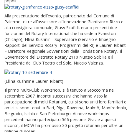
popoli.
Alla presentazione dell’evento, patrocinato dal Comune di
Palermo, oltre all’assessore all’Innovazione Gianfranco Rizzo e
alla consigliera comunale, Giusy Scafidi, erano presenti due
funzionari del Rotary International che ha sede a Evanston
(Chicago), Ellina Kushnir – Supervisore (Servizio e Impegno –
Rapporti del Servizio Rotary -Programmi del RI) e Lauren Ribant
– Direttore Regionale Sovvenzioni della Fondazione Rotary, il
Governatore del Distretto Rotary 2110 Nunzio Scibilia e il
Presidente del Club Teatro del Sole, Nuccio Valenza.
(Ellina Kushnir e Lauren Ribant)
Il primo Multi-Club Workshop, si è tenuto a Stoccolma nel
settembre 2007. Incontri successivi che hanno visto la
partecipazione di molti Rotariani, cui si sono uniti loro familiari e
amici si sono tenuti a Bari, Riga, Ravenna, Malmö, Manfredonia,
Belgrado, Ischia e San Pietroburgo. Ai nove workshops
precedenti hanno partecipato 566 persone. Grazie a questi
incontri, il MCW ha promosso 30 progetti rotariani per oltre un
milione di dollari.