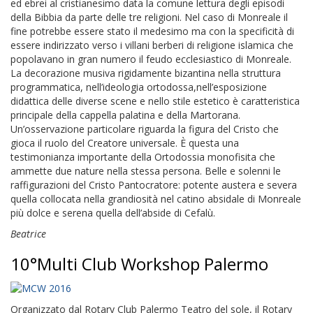
ed ebrei al cristianesimo data la comune lettura degli episodi
della Bibbia da parte delle tre religioni. Nel caso di Monreale il
fine potrebbe essere stato il medesimo ma con la specificità di
essere indirizzato verso i villani berberi di religione islamica che
popolavano in gran numero il feudo ecclesiastico di Monreale.
La decorazione musiva rigidamente bizantina nella struttura
programmatica, nell’ideologia ortodossa,nell’esposizione
didattica delle diverse scene e nello stile estetico è caratteristica
principale della cappella palatina e della Martorana.
Un’osservazione particolare riguarda la figura del Cristo che
gioca il ruolo del Creatore universale. È questa una
testimonianza importante della Ortodossia monofisita che
ammette due nature nella stessa persona. Belle e solenni le
raffigurazioni del Cristo Pantocratore: potente austera e severa
quella collocata nella grandiosità nel catino absidale di Monreale
più dolce e serena quella dell’abside di Cefalù.
Beatrice
10°Multi Club Workshop Palermo
Organizzato dal Rotary Club Palermo Teatro del sole, il Rotary