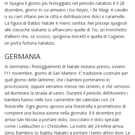
In Spagna il giorno più festeggiato nel periodo natalizio è il 28
dicembre, giorno in cui arrivano i los Reyes, i Re Magi. A cavallo
o su carri sfilano per le città e distribuiscono dolci e caramelle.
La figura di Babbo Natale è meno sentita. Nei presepi spagnoli
alle classiche statuine si affiancano quelle di Tio, un tronchetto
d’albero che, se scosso, sprigiona dolcetti e quella di Caganer,
un porta fortuna natalizio.
GERMANIA
In Germania i festeggiamenti di Natale iniziano presto, ovvero
l’11 novembre, giorno di San Martino. E’ tradizione costruire per
quel giorno delle lanterne, che i bambini porteranno in
processione, oppure verranno messe nei cimiteri, e che servono
ad illuminare la strada al santo. Durante il periodo dell’Avvento i
bambini hanno nelle loro camerette dei calendari con 24
finestrelle. Ogni giorno aprono una finestrella e promettono di
compiere una buona azione nella giornata. Il 6 dicembre poi
arriva San Nicola a portare dolci, cioccolato e dolci speziati
come i Lebkuchen o i Christollen. La notte del 24 infine arriva
Gesù Bambino (o Babbo Natale) a portare i tanto attesi doni. Le