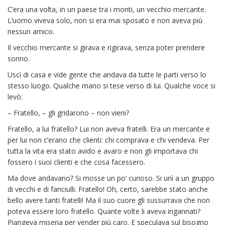
C’era una volta, in un paese tra i monti, un vecchio mercante.
L’uomo viveva solo, non si era mai sposato e non aveva più
nessun amico.
Il vecchio mercante si girava e rigirava, senza poter prendere
sonno.
Uscì di casa e vide gente che andava da tutte le parti verso lo
stesso luogo. Qualche mano si tese verso di lui. Qualche voce si
levò:
– Fratello, – gli gridarono – non vieni?
Fratello, a lui fratello? Lui non aveva fratelli. Era un mercante e
per lui non c’erano che clienti: chi comprava e chi vendeva. Per
tutta la vita era stato avido e avaro e non gli importava chi
fossero i suoi clienti e che cosa facessero.
Ma dove andavano? Si mosse un po’ curioso. Si unì a un gruppo
di vecchi e di fanciulli. Fratello! Oh, certo, sarebbe stato anche
bello avere tanti fratelli! Ma il suo cuore gli sussurrava che non
poteva essere loro fratello. Quante volte li aveva ingannati?
Piangeva miseria per vender più caro. E speculava sul bisogno