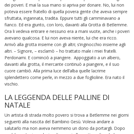
dei poveri. E mai la sua mano si apriva per donare. No, lui non
poteva essere fratello di quella povera gente che aveva sempre
sfruttata, ingannata, tradita. Eppure tutti gli camminavano a
fianco. Ed era giunto, con loro, davanti alla Grotta di Betlemme.
Ora li vedeva entrare e nessuno era a mani vuote, anche i poveri
avevano qualcosa. E lui non aveva niente, lui che era ricco.
Arrivò alla grotta insieme con gli altri; s’inginocchio insieme agli
altri. – Signore, – esclamò – ho trattato male i miei fratelli.
Perdonami. E cominciò a piangere. Appoggiato a un albero,
davanti alla grotta, il mercante continuò a piangere, e il suo
cuore cambiò. Alla prima luce dell’alba quelle lacrime
splendettero come perle, in mezzo a due foglioline. Era nato il
vischio.
LA LEGGENDA DELLE PALLINE DI
NATALE
Un artista di strada molto povero si trova a Betlemme nei giorni
seguenti alla nascita del Bambino Gesù. Voleva andare a
salutarlo ma non aveva nemmeno un dono da portargli. Dopo