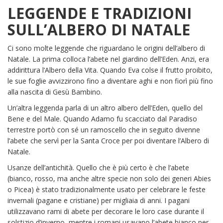
LEGGENDE E TRADIZIONI
SULL’ALBERO DI NATALE
Ci sono molte leggende che riguardano le origini dell’albero di
Natale. La prima colloca l’abete nel giardino dell’Eden. Anzi, era
addirittura l’Albero della Vita. Quando Eva colse il frutto proibito,
le sue foglie avvizzirono fino a diventare aghi e non fiorì più fino
alla nascita di Gesù Bambino.
Un’altra leggenda parla di un altro albero dell’Eden, quello del
Bene e del Male. Quando Adamo fu scacciato dal Paradiso
terrestre portò con sé un ramoscello che in seguito divenne
l’abete che servì per la Santa Croce per poi diventare l’Albero di
Natale.
Usanze dell’antichità. Quello che è più certo è che l’abete
(bianco, rosso, ma anche altre specie non solo dei generi Abies
o Picea) è stato tradizionalmente usato per celebrare le feste
invernali (pagane e cristiane) per migliaia di anni. I pagani
utilizzavano rami di abete per decorare le loro case durante il
solstizio d’inverno, mentre i romani usavano l’abete bianco per