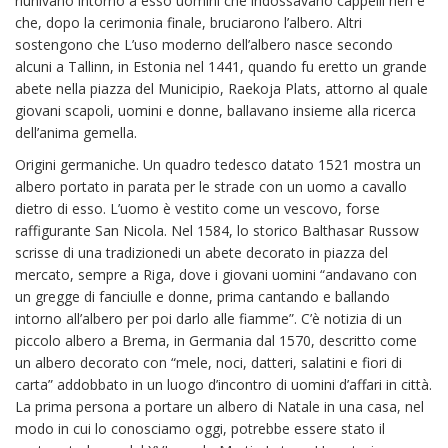
riunivano intorno a esso uomini che indossavano cappelli neri e
che, dopo la cerimonia finale, bruciarono l’albero. Altri
sostengono che L’uso moderno dell’albero nasce secondo
alcuni a Tallinn, in Estonia nel 1441, quando fu eretto un grande
abete nella piazza del Municipio, Raekoja Plats, attorno al quale
giovani scapoli, uomini e donne, ballavano insieme alla ricerca
dell’anima gemella.
Origini germaniche. Un quadro tedesco datato 1521 mostra un
albero portato in parata per le strade con un uomo a cavallo
dietro di esso. L’uomo è vestito come un vescovo, forse
raffigurante San Nicola. Nel 1584, lo storico Balthasar Russow
scrisse di una tradizionedi un abete decorato in piazza del
mercato, sempre a Riga, dove i giovani uomini “andavano con
un gregge di fanciulle e donne, prima cantando e ballando
intorno all’albero per poi darlo alle fiamme”. C’è notizia di un
piccolo albero a Brema, in Germania dal 1570, descritto come
un albero decorato con “mele, noci, datteri, salatini e fiori di
carta” addobbato in un luogo d’incontro di uomini d’affari in città.
La prima persona a portare un albero di Natale in una casa, nel
modo in cui lo conosciamo oggi, potrebbe essere stato il