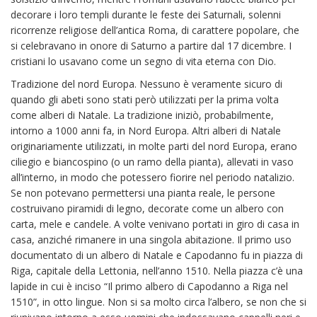
decorare i loro templi durante le feste dei Saturnali, solenni
ricorrenze religiose dell’antica Roma, di carattere popolare, che
si celebravano in onore di Saturno a partire dal 17 dicembre. I
cristiani lo usavano come un segno di vita eterna con Dio.
Tradizione del nord Europa. Nessuno è veramente sicuro di
quando gli abeti sono stati però utilizzati per la prima volta
come alberi di Natale. La tradizione iniziò, probabilmente,
intorno a 1000 anni fa, in Nord Europa. Altri alberi di Natale
originariamente utilizzati, in molte parti del nord Europa, erano
ciliegio e biancospino (o un ramo della pianta), allevati in vaso
all’interno, in modo che potessero fiorire nel periodo natalizio.
Se non potevano permettersi una pianta reale, le persone
costruivano piramidi di legno, decorate come un albero con
carta, mele e candele. A volte venivano portati in giro di casa in
casa, anziché rimanere in una singola abitazione. Il primo uso
documentato di un albero di Natale e Capodanno fu in piazza di
Riga, capitale della Lettonia, nell’anno 1510. Nella piazza c’è una
lapide in cui è inciso “Il primo albero di Capodanno a Riga nel
1510”, in otto lingue. Non si sa molto circa l’albero, se non che si