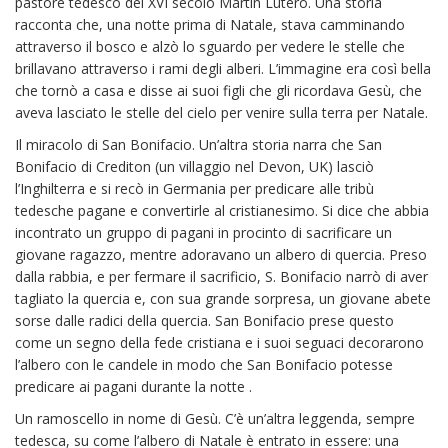
pastore tedesco del XVI secolo Martin Lutero. Una storia
racconta che, una notte prima di Natale, stava camminando
attraverso il bosco e alzò lo sguardo per vedere le stelle che
brillavano attraverso i rami degli alberi. L’immagine era così bella
che tornò a casa e disse ai suoi figli che gli ricordava Gesù, che
aveva lasciato le stelle del cielo per venire sulla terra per Natale.
Il miracolo di San Bonifacio. Un’altra storia narra che San
Bonifacio di Crediton (un villaggio nel Devon, UK) lasciò
l’Inghilterra e si recò in Germania per predicare alle tribù
tedesche pagane e convertirle al cristianesimo. Si dice che abbia
incontrato un gruppo di pagani in procinto di sacrificare un
giovane ragazzo, mentre adoravano un albero di quercia. Preso
dalla rabbia, e per fermare il sacrificio, S. Bonifacio narrò di aver
tagliato la quercia e, con sua grande sorpresa, un giovane abete
sorse dalle radici della quercia. San Bonifacio prese questo
come un segno della fede cristiana e i suoi seguaci decorarono
l’albero con le candele in modo che San Bonifacio potesse
predicare ai pagani durante la notte .
Un ramoscello in nome di Gesù. C’è un’altra leggenda, sempre
tedesca, su come l’albero di Natale è entrato in essere: una