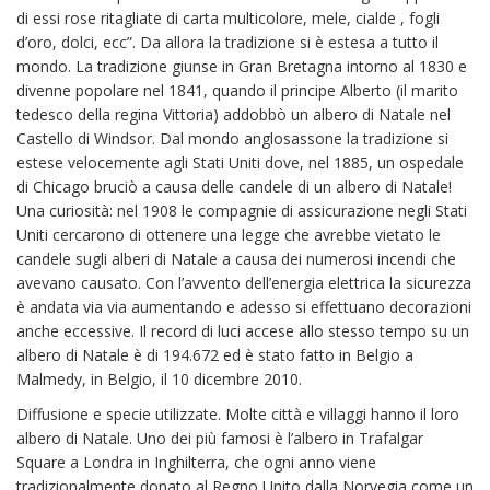
di essi rose ritagliate di carta multicolore, mele, cialde , fogli
d’oro, dolci, ecc”. Da allora la tradizione si è estesa a tutto il
mondo. La tradizione giunse in Gran Bretagna intorno al 1830 e
divenne popolare nel 1841, quando il principe Alberto (il marito
tedesco della regina Vittoria) addobbò un albero di Natale nel
Castello di Windsor. Dal mondo anglosassone la tradizione si
estese velocemente agli Stati Uniti dove, nel 1885, un ospedale
di Chicago bruciò a causa delle candele di un albero di Natale!
Una curiosità: nel 1908 le compagnie di assicurazione negli Stati
Uniti cercarono di ottenere una legge che avrebbe vietato le
candele sugli alberi di Natale a causa dei numerosi incendi che
avevano causato. Con l’avvento dell’energia elettrica la sicurezza
è andata via via aumentando e adesso si effettuano decorazioni
anche eccessive. Il record di luci accese allo stesso tempo su un
albero di Natale è di 194.672 ed è stato fatto in Belgio a
Malmedy, in Belgio, il 10 dicembre 2010.
Diffusione e specie utilizzate. Molte città e villaggi hanno il loro
albero di Natale. Uno dei più famosi è l’albero in Trafalgar
Square a Londra in Inghilterra, che ogni anno viene
tradizionalmente donato al Regno Unito dalla Norvegia come un