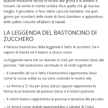
qualche esitazione decise di recarsi alla grotta e di andarlo a
trovare. Gli venne in mente un’idea: fece quello che gli riusciva
meglio, il giocoliere, e fece ridere i piccolo bambino. Da quel
giorno per ricordarci delle risate di Gesù Bambino si appendono
delle palline colorate all’albero di Natale.
LA LEGGENDA DEL BASTONCINO DI
ZUCCHERO
Il famoso bastoncino della leggenda è fatto di zucchero, ha il
sapore di menta ed è bianco a strisce rosse.
La leggenda narra che un dolciaio lo creò per ricordare Gesù alle
persone. Tale bastoncino racchiude in sé molti significati:
– Il caramello (di cui è fatto il bastoncino) rappresenta Gesù
come la roccia solida su cui sono costruite le nostre vite.
– La forma a “J” sta per Jesus (Gesù) oppure rappresenta la
forma di un bastone da pastore (Gesù è il nostro pastore).
– Il colore bianco rappresenta la purezza e lassenza del peccato.
– Le strisce rosse grandi rappresentano il sangue di Cristo