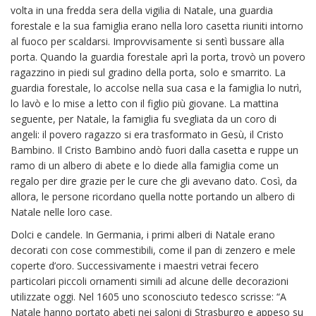
volta in una fredda sera della vigilia di Natale, una guardia
forestale e la sua famiglia erano nella loro casetta riuniti intorno
al fuoco per scaldarsi. Improvvisamente si sentì bussare alla
porta. Quando la guardia forestale aprì la porta, trovò un povero
ragazzino in piedi sul gradino della porta, solo e smarrito. La
guardia forestale, lo accolse nella sua casa e la famiglia lo nutrì,
lo lavò e lo mise a letto con il figlio più giovane. La mattina
seguente, per Natale, la famiglia fu svegliata da un coro di
angeli: il povero ragazzo si era trasformato in Gesù, il Cristo
Bambino. Il Cristo Bambino andò fuori dalla casetta e ruppe un
ramo di un albero di abete e lo diede alla famiglia come un
regalo per dire grazie per le cure che gli avevano dato. Così, da
allora, le persone ricordano quella notte portando un albero di
Natale nelle loro case.
Dolci e candele. In Germania, i primi alberi di Natale erano
decorati con cose commestibili, come il pan di zenzero e mele
coperte d’oro. Successivamente i maestri vetrai fecero
particolari piccoli ornamenti simili ad alcune delle decorazioni
utilizzate oggi. Nel 1605 uno sconosciuto tedesco scrisse: “A
Natale hanno portato abeti nei saloni di Strasburgo e appeso su