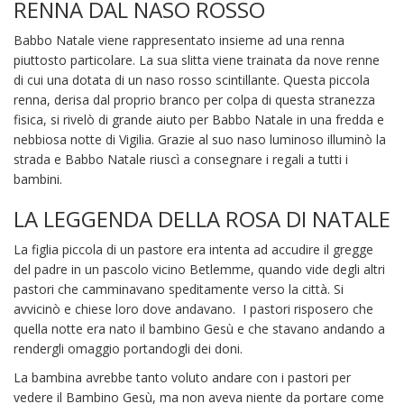
RENNA DAL NASO ROSSO
Babbo Natale viene rappresentato insieme ad una renna
piuttosto particolare. La sua slitta viene trainata da nove renne
di cui una dotata di un naso rosso scintillante. Questa piccola
renna, derisa dal proprio branco per colpa di questa stranezza
fisica, si rivelò di grande aiuto per Babbo Natale in una fredda e
nebbiosa notte di Vigilia. Grazie al suo naso luminoso illuminò la
strada e Babbo Natale riuscì a consegnare i regali a tutti i
bambini.
LA LEGGENDA DELLA ROSA DI NATALE
La figlia piccola di un pastore era intenta ad accudire il gregge
del padre in un pascolo vicino Betlemme, quando vide degli altri
pastori che camminavano speditamente verso la città. Si
avvicinò e chiese loro dove andavano. I pastori risposero che
quella notte era nato il bambino Gesù e che stavano andando a
rendergli omaggio portandogli dei doni.
La bambina avrebbe tanto voluto andare con i pastori per
vedere il Bambino Gesù, ma non aveva niente da portare come