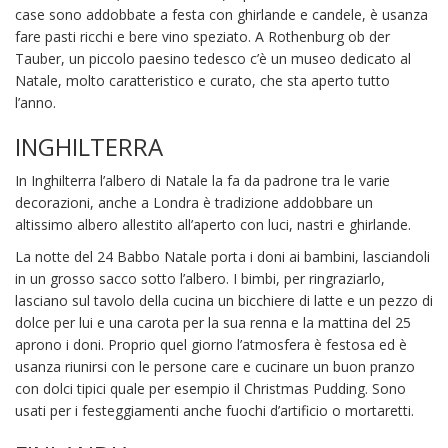
case sono addobbate a festa con ghirlande e candele, è usanza
fare pasti ricchi e bere vino speziato. A Rothenburg ob der
Tauber, un piccolo paesino tedesco c’è un museo dedicato al
Natale, molto caratteristico e curato, che sta aperto tutto
l’anno.
INGHILTERRA
In Inghilterra l’albero di Natale la fa da padrone tra le varie
decorazioni, anche a Londra è tradizione addobbare un
altissimo albero allestito all’aperto con luci, nastri e ghirlande.
La notte del 24 Babbo Natale porta i doni ai bambini, lasciandoli
in un grosso sacco sotto l’albero. I bimbi, per ringraziarlo,
lasciano sul tavolo della cucina un bicchiere di latte e un pezzo di
dolce per lui e una carota per la sua renna e la mattina del 25
aprono i doni. Proprio quel giorno l’atmosfera è festosa ed è
usanza riunirsi con le persone care e cucinare un buon pranzo
con dolci tipici quale per esempio il Christmas Pudding. Sono
usati per i festeggiamenti anche fuochi d’artificio o mortaretti.