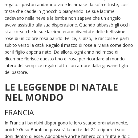
regalo. I pastori andarono via e lei rimase da sola e triste, così
triste che cadde in ginocchio piangendo. Le sue lacrime
cadevano nella neve e la bimba non sapeva che un angelo
aveva assistito alla sua disperazione. Quando abbassò gli occhi
si accorse che le sue lacrime erano diventate delle bellissime
rose di un colore rosa pallido. Felice, si alzò, le raccolse e partì
subito verso la città. Regalò il mazzo di rose a Maria come dono
per il figlio appena nato. Da allora, ogni anno nel mese di
dicembre fiorisce questo tipo di rosa per ricordare al mondo
intero del semplice regalo fatto con amore dalla giovane figlia
del pastore.
LE LEGGENDE DI NATALE
NEL MONDO
FRANCIA
In Francia i bambini dispongono le loro scarpe ordinatamente,
poiché Gesù Bambino passerà la notte del 24 a riporre i suoi
doni dentro di esse. Addobberà anche l’albero con frutta e dolci.