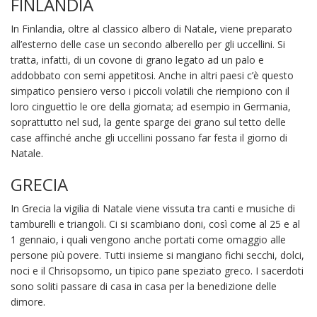
FINLANDIA
In Finlandia, oltre al classico albero di Natale, viene preparato
all’esterno delle case un secondo alberello per gli uccellini. Si
tratta, infatti, di un covone di grano legato ad un palo e
addobbato con semi appetitosi. Anche in altri paesi c’è questo
simpatico pensiero verso i piccoli volatili che riempiono con il
loro cinguettìo le ore della giornata; ad esempio in Germania,
soprattutto nel sud, la gente sparge dei grano sul tetto delle
case affinché anche gli uccellini possano far festa il giorno di
Natale.
GRECIA
In Grecia la vigilia di Natale viene vissuta tra canti e musiche di
tamburelli e triangoli. Ci si scambiano doni, così come al 25 e al
1 gennaio, i quali vengono anche portati come omaggio alle
persone più povere. Tutti insieme si mangiano fichi secchi, dolci,
noci e il Chrisopsomo, un tipico pane speziato greco. I sacerdoti
sono soliti passare di casa in casa per la benedizione delle
dimore.