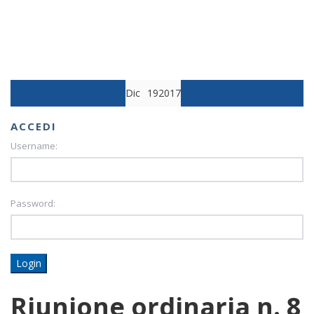
Dic
19
2017
5
ACCEDI
Username:
Password:
Login
Riunione ordinaria n. 8