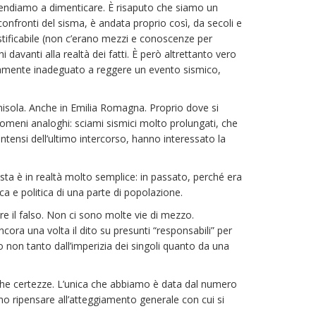
, tendiamo a dimenticare. È risaputo che siamo un
nfronti del sisma, è andata proprio così, da secoli e
stificabile (non c’erano mezzi e conoscenze per
davanti alla realtà dei fatti. È però altrettanto vero
tamente inadeguato a reggere un evento sismico,
enisola. Anche in Emilia Romagna. Proprio dove si
fenomeni analoghi: sciami sismici molto prolungati, che
ntensi dell’ultimo intercorso, hanno interessato la
osta è in realtà molto semplice: in passato, perché era
a e politica di una parte di popolazione.
re il falso. Non ci sono molte vie di mezzo.
cora una volta il dito su presunti “responsabili” per
non tanto dall’imperizia dei singoli quanto da una
poche certezze. L’unica che abbiamo è data dal numero
mo ripensare all’atteggiamento generale con cui si