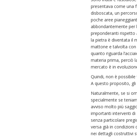
presentava come una fo
disboscata, un percorso
poche aree pianeggianti 
abbondantemente per le 
preponderanti rispetto a 
la pietra è diventata il
mattone e talvolta con 
quanto riguarda l’accia
materia prima, perciò l
mercato è in evoluzione
Quindi, non è possibile 
A questo proposito, gli
Naturalmente, se si omet
specialmente se teniamo
avviso molto più saggio
importanti interventi di
senza particolare pregio
versa già in condizioni
nei dettagli costruttiv