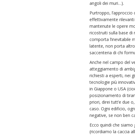
angoli dei muri…).
Purtroppo, l’approccio c
effettivamente rilevant
mantenute le opere monu
ricostruiti sulla base d
comporta l’inevitabile 
latente, non porta altr
saccenteria di chi formul
Anche nel campo del ver
atteggiamento di ambigu
richiesti a esperti, nei
tecnologie più innovati
in Giappone o USA (cioè
posizionamento di tira
priori, direi tutt’e due
caso. Ogni edificio, og
negative, se non ben cal
Ecco quindi che siamo gi
(ricordiamo la caccia al