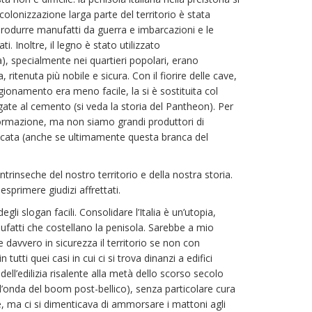
onizzazione larga parte del territorio è stata
rodurre manufatti da guerra e imbarcazioni e le
. Inoltre, il legno è stato utilizzato
), specialmente nei quartieri popolari, erano
, ritenuta più nobile e sicura. Con il fiorire delle cave,
igionamento era meno facile, la si è sostituita col
gate al cemento (si veda la storia del Pantheon). Per
sformazione, ma non siamo grandi produttori di
aticata (anche se ultimamente questa branca del
intrinseche del nostro territorio e della nostra storia.
sprimere giudizi affrettati.
i slogan facili. Consolidare l’Italia è un’utopia,
nufatti che costellano la penisola. Sarebbe a mio
 davvero in sicurezza il territorio se non con
tti quei casi in cui ci si trova dinanzi a edifici
ell’edilizia risalente alla metà dello scorso secolo
l’onda del boom post-bellico), senza particolare cura
e, ma ci si dimenticava di ammorsare i mattoni agli