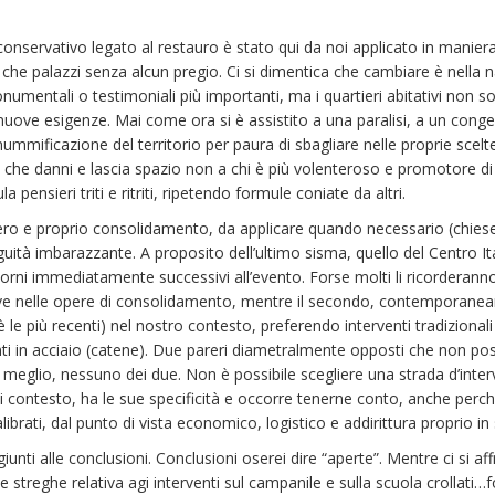
onservativo legato al restauro è stato qui da noi applicato in maniera i
i che palazzi senza alcun pregio. Ci si dimentica che cambiare è nella
mentali o testimoniali più importanti, ma i quartieri abitativi non son
i nuove esigenze. Mai come ora si è assistito a una paralisi, a un cong
mummificazione del territorio per paura di sbagliare nelle proprie scelt
o che danni e lascia spazio non a chi è più volenteroso e promotore d
a pensieri triti e ritriti, ripetendo formule coniate da altri.
o e proprio consolidamento, da applicare quando necessario (chiese, 
ità imbarazzante. A proposito dell’ultimo sisma, quello del Centro Ita
 giorni immediatamente successivi all’evento. Forse molti li ricorderan
ve nelle opere di consolidamento, mentre il secondo, contemporaneamen
 le più recenti) nel nostro contesto, preferendo interventi tradizionali
nti in acciaio (catene). Due pareri diametralmente opposti che non p
 o, meglio, nessuno dei due. Non è possibile scegliere una strada d’int
ni contesto, ha le sue specificità e occorre tenerne conto, anche perc
ibrati, dal punto di vista economico, logistico e addirittura proprio in
unti alle conclusioni. Conclusioni oserei dire “aperte”. Mentre ci si affr
le streghe relativa agi interventi sul campanile e sulla scuola crollati…