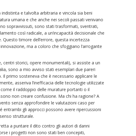
ndistinta e talvolta arbitraria e vincola sia beni
 natura umana e che anche nei secoli passati venivano
o sopravvissuti, sono stati trasformati, sventrati,
elamento così radicale, a un’incapacità decisionale che
e. Questo timore dell’errore, questa incertezza
i innovazione, ma a coloro che sfoggiano l’arrogante
centri storici, opere monumentali), si assiste a un
lia, sono a mio avviso stati esemplari due pareri
no. Il primo sosteneva che è necessario applicare le
te, asseriva l’inefficacia delle tecnologie utilizzate
 come il raddoppio delle murature portanti o il
ossono non creare confusione. Ma chi ha ragione? A
ervento senza approfondire le valutazioni caso per
hé entrambi gli approcci possono avere ripercussioni
 senso strutturale.
etta a puntare il dito contro gli autori di danni
forse i progetti non sono stati ben concepiti,