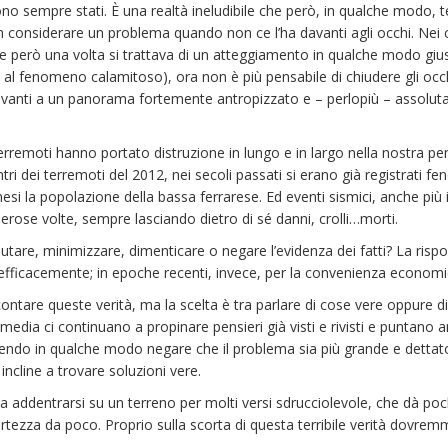
i sono sempre stati. È una realtà ineludibile che però, in qualche modo
considerare un problema quando non ce l’ha davanti agli occhi. Nei co
Se però una volta si trattava di un atteggiamento in qualche modo giu
al fenomeno calamitoso), ora non è più pensabile di chiudere gli occhi 
avanti a un panorama fortemente antropizzato e – perlopiù – assolu
 terremoti hanno portato distruzione in lungo e in largo nella nostra p
entri dei terremoti del 2012, nei secoli passati si erano già registrati 
si la popolazione della bassa ferrarese. Ed eventi sismici, anche più i
rose volte, sempre lasciando dietro di sé danni, crolli…morti.
lutare, minimizzare, dimenticare o negare l’evidenza dei fatti? La risp
 efficacemente; in epoche recenti, invece, per la convenienza economic
ontare queste verità, ma la scelta è tra parlare di cose vere oppure di
dia ci continuano a propinare pensieri già visti e rivisti e puntano an
ndo in qualche modo negare che il problema sia più grande e dettato 
incline a trovare soluzioni vere.
ica addentrarsi su un terreno per molti versi sdrucciolevole, che dà 
rtezza da poco. Proprio sulla scorta di questa terribile verità dovrem