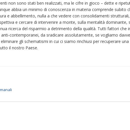
enti non sono stati ben realizzati, ma le cifre in gioco – dette e ripet
iunque abbia un minimo di conoscenza in materia comprende subito che
nitura e abbellimento, nulla a che vedere con consolidamenti strutturali
pettiva e cercare di intervenire a monte, sulla mentalità dominante, su
nua ricerca del risparmio a detrimento della qualità. Tutti fattori che 
, anti-contemporanei, da sradicare assolutamente, se vogliamo davvero
 eliminare gli schematismi in cui ci siamo rinchiusi per recuperare u
tutto il nostro Paese.
imanali