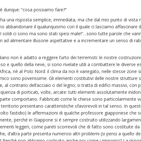
è dunque: “cosa possiamo fare?”
 una risposta semplice, immediata, ma che dal mio punto di vista ne
abbandonare il qualunquismo con il quale ci lasciamo affascinare da fa
; “I soldi ci sono ma sono stati spesi male!”…sono tutte parole che van
n ad alimentare illusorie aspettative e a incrementare un senso di r
italiano non è adatto a reggere l’urto dei terremoti: le nostre costruz
so e quello della neve, si sono rivelate utili a combattere le diverse e
frica, né al Polo Nord: il clima da noi è variegato, nelle stesse zone s
ismico sono poverissime. Gli elementi costitutivi delle nostre strutture
e, al contrario dell’acciaio o del legno; si tratta di edifici massivi, con
quenza di porticati, volte, arcate: tutti elementi assolutamente inidone
a parte comportano. Fabbricati come le chiese sono particolarmente vul
 territorio presentano caratteristiche sfavorevoli in tal senso. In ques
lto fastidio) le affermazioni di qualche professore giapponese che s
ente, perché in Giappone si è sempre costruito utilizzando largamente
ementi leggeri, come pareti scorrevoli che di fatto sono costituite d
che, d’altra parte presenta numerosi altri problemi (si pensi a quello 
e? Perché non abbiamo costruito anche noi come i nipponici? La risposta n