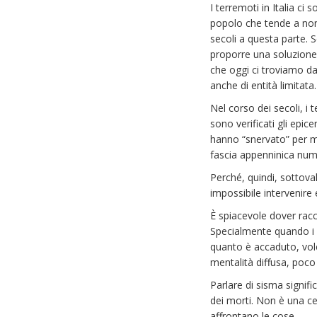
I terremoti in Italia c
popolo che tende a non 
secoli a questa parte. 
proporre una soluzione 
che oggi ci troviamo d
anche di entità limitata.
Nel corso dei secoli, i
sono verificati gli epic
hanno “snervato” per me
fascia appenninica nume
Perché, quindi, sottova
impossibile intervenire
È spiacevole dover racc
Specialmente quando i me
quanto è accaduto, vole
mentalità diffusa, poco 
Parlare di sisma signif
dei morti. Non è una ce
affrontano le cose.