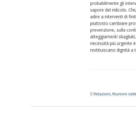
probabilmente gli interv
sapore del ridicolo. Ch
adire a interventi di fi
piuttosto cambiare pros
prevenzione, sulla conti
atteggiamenti sbagliati
necessità più urgente è
restituiscano dignità a 
Relazioni
,
Riunioni sett