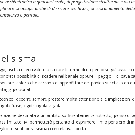
ne architettonica a qualsiasi scala, di progettazione strutturale e più 
plinare; si occupa anche di direzione dei lavori, di coordinamento della 
 consulenza e peritale.
del sisma
gi, rischia di equivalere a calcare le orme di un percorso già avviato 
creta possibilità di scadere nel banale oppure – peggio – di cavalca
l settore, coloro che cercano di approfittare del panico suscitato da
taggi personali.
ecnico, occorre sempre prestare molta attenzione alle implicazioni e ai
ola frase, ogni singola virgola.
lazione destinata a un ambito sufficientemente ristretto, penso di pot
 limitato. Mi permetterò pertanto di esprimere il mio pensiero di in
li interventi post-sisma) con relativa libertà.