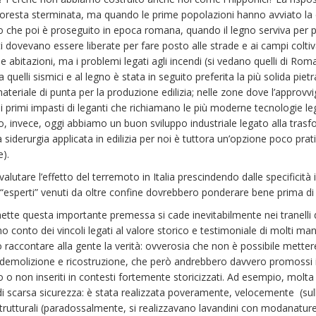
resta sterminata, ma quando le prime popolazioni hanno avviato la col
 che poi è proseguito in epoca romana, quando il legno serviva per p
dovevano essere liberate per fare posto alle strade e ai campi coltivati
abitazioni, ma i problemi legati agli incendi (si vedano quelli di Roma
quelli sismici e al legno è stata in seguito preferita la più solida pietra
 materiale di punta per la produzione edilizia; nelle zone dove l’approvv
i primi impasti di leganti che richiamano le più moderne tecnologie le
io, invece, oggi abbiamo un buon sviluppo industriale legato alla tra
a siderurgia applicata in edilizia per noi è tuttora un’opzione poco pr
).
valutare l’effetto del terremoto in Italia prescindendo dalle specificità 
 “esperti” venuti da oltre confine dovrebbero ponderare bene prima di e
te questa importante premessa si cade inevitabilmente nei tranelli degl
 conto dei vincoli legati al valore storico e testimoniale di molti ma
 raccontare alla gente la verità: ovverosia che non è possibile mettere
 demolizione e ricostruzione, che però andrebbero davvero promossi in tu
 o non inseriti in contesti fortemente storicizzati. Ad esempio, molta d
 di scarsa sicurezza: è stata realizzata poveramente, velocemente (sul
i strutturali (paradossalmente, si realizzavano lavandini con modanatur