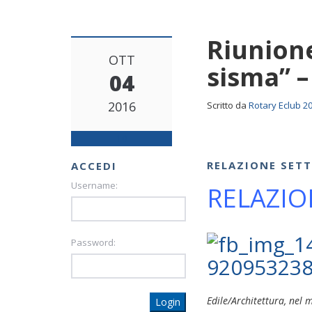
Riunione
OTT
sisma” –
04
2016
Scritto da
Rotary Eclub 2
10
RELAZIONE SET
ACCEDI
Username:
RELAZIO
Password:
Edile/Architettura, nel
Login