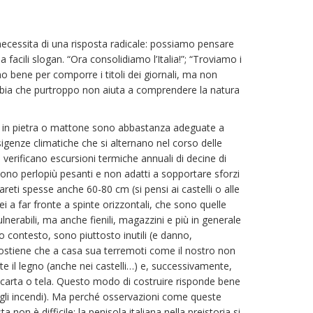
cessita di una risposta radicale: possiamo pensare
cili slogan. “Ora consolidiamo l’Italia!”; “Troviamo i
no bene per comporre i titoli dei giornali, ma non
abbia che purtroppo non aiuta a comprendere la natura
ioni in pietra o mattone sono abbastanza adeguate a
sigenze climatiche che si alternano nel corso delle
i verificano escursioni termiche annuali di decine di
 sono perlopiù pesanti e non adatti a sopportare sforzi
 pareti spesse anche 60-80 cm (si pensi ai castelli o alle
i a far fronte a spinte orizzontali, che sono quelle
nerabili, ma anche fienili, magazzini e più in generale
to contesto, sono piuttosto inutili (e danno,
ostiene che a casa sua terremoti come il nostro non
 il legno (anche nei castelli…) e, successivamente,
a carta o tela. Questo modo di costruire risponde bene
degli incendi). Ma perché osservazioni come queste
on è difficile: la penisola italiana nella preistoria si