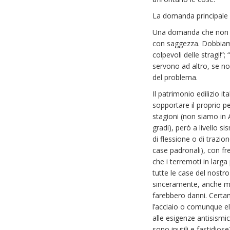
La domanda principale 
Una domanda che non ha
con saggezza. Dobbiamo 
colpevoli delle stragi!”
servono ad altro, se no
del problema.
Il patrimonio edilizio 
sopportare il proprio pe
stagioni (non siamo in A
gradi), però a livello s
di flessione o di trazion
case padronali), con fre
che i terremoti in larg
tutte le case del nostro
sinceramente, anche mo
farebbero danni. Certam
l’acciaio o comunque el
alle esigenze antisismi
sono inutili e fastidios