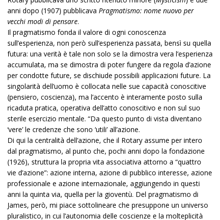
anni dopo (1907) pubblicava
Pragmatismo: nome nuovo per
vecchi modi di pensare
.
Il pragmatismo fonda il valore di ogni conoscenza
sull’esperienza, non però sull’esperienza passata, bensì su quella
futura: una verità è tale non solo se la dimostra vera l’esperienza
accumulata, ma se dimostra di poter fungere da regola d’azione
per condotte future, se dischiude possibili applicazioni future. La
singolarità dell’uomo è collocata nelle sue capacità conoscitive
(pensiero, coscienza), ma l’accento è interamente posto sulla
ricaduta pratica, operativa dell’atto conoscitivo e non sul suo
sterile esercizio mentale. “Da questo punto di vista diventano
‘vere’ le credenze che sono ‘utili’ all’azione.
Di qui la centralità dell’azione, che il Rotary assume per intero
dal pragmatismo, al punto che, pochi anni dopo la fondazione
(1926), struttura la propria vita associativa attorno a “quattro
vie d’azione”: azione interna, azione di pubblico interesse, azione
professionale e azione internazionale, aggiungendo in questi
anni la quinta via, quella per la gioventù. Del pragmatismo di
James, però, mi piace sottolineare che presuppone un universo
pluralistico, in cui l’autonomia delle coscienze e la molteplicità