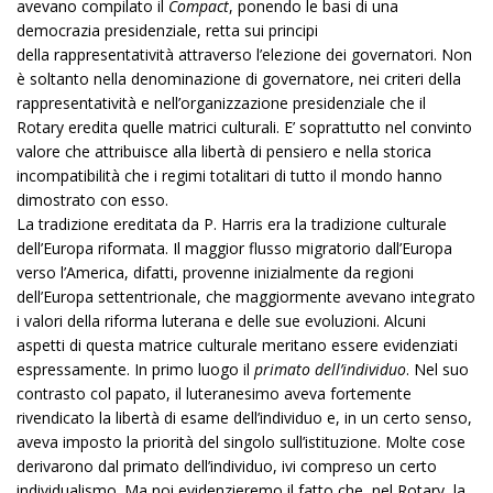
avevano compilato il
Compact
, ponendo le basi di una
democrazia presidenziale, retta sui principi
della rappresentatività attraverso l’elezione dei governatori. Non
è soltanto nella denominazione di governatore, nei criteri della
rappresentatività e nell’organizzazione presidenziale che il
Rotary eredita quelle matrici culturali. E’ soprattutto nel convinto
valore che attribuisce alla libertà di pensiero e nella storica
incompatibilità che i regimi totalitari di tutto il mondo hanno
dimostrato con esso.
La tradizione ereditata da P. Harris era la tradizione culturale
dell’Europa riformata. Il maggior flusso migratorio dall’Europa
verso l’America, difatti, provenne inizialmente da regioni
dell’Europa settentrionale, che maggiormente avevano integrato
i valori della riforma luterana e delle sue evoluzioni. Alcuni
aspetti di questa matrice culturale meritano essere evidenziati
espressamente. In primo luogo il
primato dell’individuo
. Nel suo
contrasto col papato, il luteranesimo aveva fortemente
rivendicato la libertà di esame dell’individuo e, in un certo senso,
aveva imposto la priorità del singolo sull’istituzione. Molte cose
derivarono dal primato dell’individuo, ivi compreso un certo
individualismo. Ma noi evidenzieremo il fatto che, nel Rotary, la