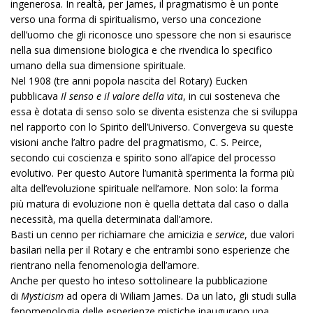
ingenerosa. In realtà, per James, il pragmatismo è un ponte
verso una forma di spiritualismo, verso una concezione
dell’uomo che gli riconosce uno spessore che non si esaurisce
nella sua dimensione biologica e che rivendica lo specifico
umano della sua dimensione spirituale.
Nel 1908 (tre anni popola nascita del Rotary) Eucken
pubblicava
Il senso e il valore della vita
, in cui sosteneva che
essa è dotata di senso solo se diventa esistenza che si sviluppa
nel rapporto con lo Spirito dell’Universo. Convergeva su queste
visioni anche l’altro padre del pragmatismo, C. S. Peirce,
secondo cui coscienza e spirito sono all’apice del processo
evolutivo. Per questo Autore l’umanità sperimenta la forma più
alta dell’evoluzione spirituale nell’amore. Non solo: la forma
più matura di evoluzione non è quella dettata dal caso o dalla
necessità, ma quella determinata dall’amore.
Basti un cenno per richiamare che amicizia e
service
, due valori
basilari nella per il Rotary e che entrambi sono esperienze che
rientrano nella fenomenologia dell’amore.
Anche per questo ho inteso sottolineare la pubblicazione
di
Mysticism
ad opera di Wiliam James. Da un lato, gli studi sulla
fenomenologia delle esperienze mistiche inaugurano una