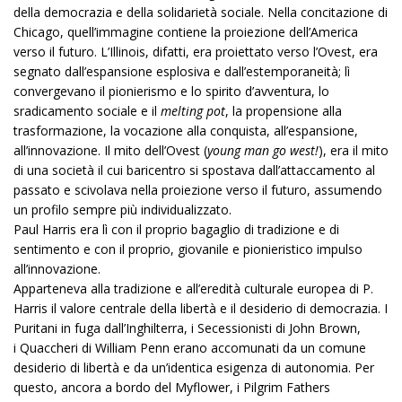
della democrazia e della solidarietà sociale. Nella concitazione di
Chicago, quell’immagine contiene la proiezione dell’America
verso il futuro. L’Illinois, difatti, era proiettato verso l’Ovest, era
segnato dall’espansione esplosiva e dall’estemporaneità; lì
convergevano il pionierismo e lo spirito d’avventura, lo
sradicamento sociale e il
melting pot
, la propensione alla
trasformazione, la vocazione alla conquista, all’espansione,
all’innovazione. Il mito dell’Ovest (
young man go west!
), era il mito
di una società il cui baricentro si spostava dall’attaccamento al
passato e scivolava nella proiezione verso il futuro, assumendo
un profilo sempre più individualizzato.
Paul Harris era lì con il proprio bagaglio di tradizione e di
sentimento e con il proprio, giovanile e pionieristico impulso
all’innovazione.
Apparteneva alla tradizione e all’eredità culturale europea di P.
Harris il valore centrale della libertà e il desiderio di democrazia. I
Puritani in fuga dall’Inghilterra, i Secessionisti di John Brown,
i Quaccheri di William Penn erano accomunati da un comune
desiderio di libertà e da un’identica esigenza di autonomia. Per
questo, ancora a bordo del Myflower, i Pilgrim Fathers