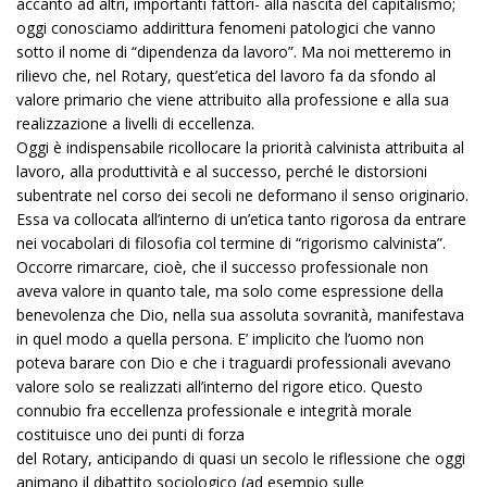
accanto ad altri, importanti fattori- alla nascita del capitalismo;
oggi conosciamo addirittura fenomeni patologici che vanno
sotto il nome di “dipendenza da lavoro”. Ma noi metteremo in
rilievo che, nel Rotary, quest’etica del lavoro fa da sfondo al
valore primario che viene attribuito alla professione e alla sua
realizzazione a livelli di eccellenza.
Oggi è indispensabile ricollocare la priorità calvinista attribuita al
lavoro, alla produttività e al successo, perché le distorsioni
subentrate nel corso dei secoli ne deformano il senso originario.
Essa va collocata all’interno di un’etica tanto rigorosa da entrare
nei vocabolari di filosofia col termine di “rigorismo calvinista”.
Occorre rimarcare, cioè, che il successo professionale non
aveva valore in quanto tale, ma solo come espressione della
benevolenza che Dio, nella sua assoluta sovranità, manifestava
in quel modo a quella persona. E’ implicito che l’uomo non
poteva barare con Dio e che i traguardi professionali avevano
valore solo se realizzati all’interno del rigore etico. Questo
connubio fra eccellenza professionale e integrità morale
costituisce uno dei punti di forza
del Rotary, anticipando di quasi un secolo le riflessione che oggi
animano il dibattito sociologico (ad esempio sulle