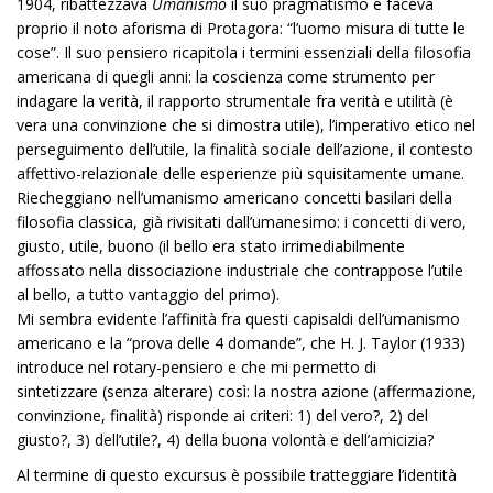
1904, ribattezzava
Umanismo
il suo pragmatismo e faceva
proprio il noto aforisma di Protagora: “l’uomo misura di tutte le
cose”. Il suo pensiero ricapitola i termini essenziali della filosofia
americana di quegli anni: la coscienza come strumento per
indagare la verità, il rapporto strumentale fra verità e utilità (è
vera una convinzione che si dimostra utile), l’imperativo etico nel
perseguimento dell’utile, la finalità sociale dell’azione, il contesto
affettivo-relazionale delle esperienze più squisitamente umane.
Riecheggiano nell’umanismo americano concetti basilari della
filosofia classica, già rivisitati dall’umanesimo: i concetti di vero,
giusto, utile, buono (il bello era stato irrimediabilmente
affossato nella dissociazione industriale che contrappose l’utile
al bello, a tutto vantaggio del primo).
Mi sembra evidente l’affinità fra questi capisaldi dell’umanismo
americano e la “prova delle 4 domande”, che H. J. Taylor (1933)
introduce nel rotary-pensiero e che mi permetto di
sintetizzare (senza alterare) così: la nostra azione (affermazione,
convinzione, finalità) risponde ai criteri: 1) del vero?, 2) del
giusto?, 3) dell’utile?, 4) della buona volontà e dell’amicizia?
Al termine di questo excursus è possibile tratteggiare l’identità