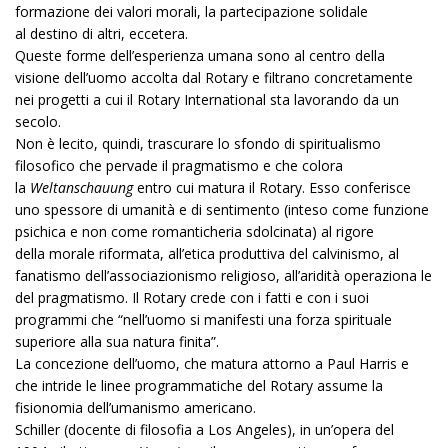
formazione dei valori morali, la partecipazione solidale
al destino di altri, eccetera.
Queste forme dell’esperienza umana sono al centro della
visione dell’uomo accolta dal Rotary e filtrano concretamente
nei progetti a cui il Rotary International sta lavorando da un
secolo.
Non è lecito, quindi, trascurare lo sfondo di spiritualismo
filosofico che pervade il pragmatismo e che colora
la
Weltanschauung
entro cui matura il Rotary. Esso conferisce
uno spessore di umanità e di sentimento (inteso come funzione
psichica e non come romanticheria sdolcinata) al rigore
della morale riformata, all’etica produttiva del calvinismo, al
fanatismo dell’associazionismo religioso, all’aridità operaziona le
del pragmatismo. Il Rotary crede con i fatti e con i suoi
programmi che “nell’uomo si manifesti una forza spirituale
superiore alla sua natura finita”.
La concezione dell’uomo, che matura attorno a Paul Harris e
che intride le linee programmatiche del Rotary assume la
fisionomia dell’umanismo americano.
Schiller (docente di filosofia a Los Angeles), in un’opera del