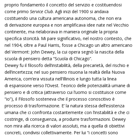
proprio fondamento il concetto del servizio e costituendosi
come primo
Service Club
. Agli inizi del 1900 si andava
costituendo una cultura americana autonoma, che non era
di derivazione europea e non amplificava idee nate nel Vecchio
continente, ma rielaborava in maniera originale la propria
specifica storicità. Mi pare significativo, nel nostro contesto, che
nel 1904, oltre a Paul Harris, fosse a Chicago un altro americano
del Vermont: John Dewey, la cui opera segnò la nascita della
scuola di pensiero detta “Scuola di Chicago”.
Dewey fu il filosofo dell’instabilità, della precarietà, del rischio e
dell’incertezza; nel suo pensiero risuona la realtà della Nuova
America, com’era vissuta nell’Illinois e lungo tutta la linea
di espansione verso l’Ovest. Teorico delle potenzialità umane di
pensiero e di critica (attraverso cui l’uomo si costituisce come
“io”), il Filosofo sosteneva che il processo conoscitivo è
processo di trasformazione. E’ la natura stessa dell’esistenza
umana che ci confronta costantemente con l’instabilità e che ci
costringe, di conseguenza, a produrre trasformazioni. Dewey
non mira alla ricerca di valori assoluti, ma a quella di obiettivi
concreti, condivisi collettivamente. Per lui “i concetti sono