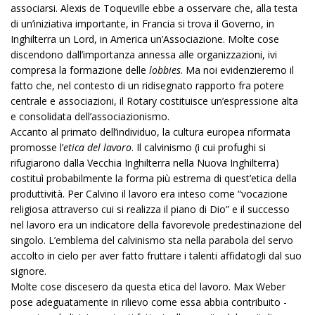
associarsi. Alexis de Toqueville ebbe a osservare che, alla testa
di un’iniziativa importante, in Francia si trova il Governo, in
Inghilterra un Lord, in America un’Associazione. Molte cose
discendono dall’importanza annessa alle organizzazioni, ivi
compresa la formazione delle
lobbies
. Ma noi evidenzieremo il
fatto che, nel contesto di un ridisegnato rapporto fra potere
centrale e associazioni, il Rotary costituisce un’espressione alta
e consolidata dell’associazionismo.
Accanto al primato dell’individuo, la cultura europea riformata
promosse l’
etica del lavoro
. Il calvinismo (i cui profughi si
rifugiarono dalla Vecchia Inghilterra nella Nuova Inghilterra)
costituì probabilmente la forma più estrema di quest’etica della
produttività. Per Calvino il lavoro era inteso come “vocazione
religiosa attraverso cui si realizza il piano di Dio” e il successo
nel lavoro era un indicatore della favorevole predestinazione del
singolo. L’emblema del calvinismo sta nella parabola del servo
accolto in cielo per aver fatto fruttare i talenti affidatogli dal suo
signore.
Molte cose discesero da questa etica del lavoro. Max Weber
pose adeguatamente in rilievo come essa abbia contribuito -