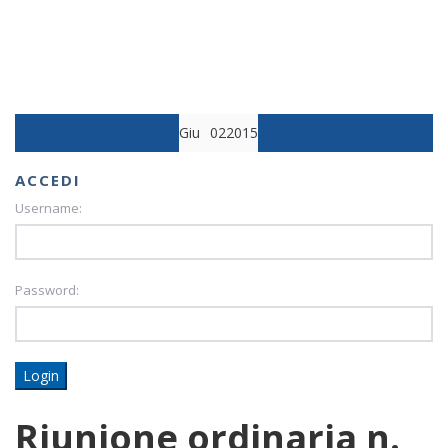
Giu
02
2015
4
ACCEDI
Username:
Password:
Login
Riunione ordinaria n.