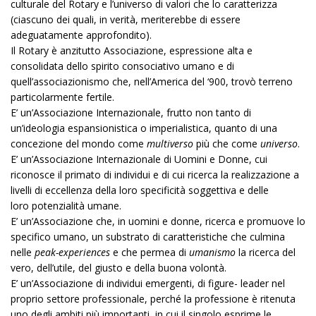
culturale del Rotary e l’universo di valori che lo caratterizza
(ciascuno dei quali, in verità, meriterebbe di essere
adeguatamente approfondito).
Il Rotary è anzitutto Associazione, espressione alta e
consolidata dello spirito consociativo umano e di
quell’associazionismo che, nell’America del ‘900, trovò terreno
particolarmente fertile.
E’ un’Associazione Internazionale, frutto non tanto di
un’ideologia espansionistica o imperialistica, quanto di una
concezione del mondo come
multiverso
più che come
universo
.
E’ un’Associazione Internazionale di Uomini e Donne, cui
riconosce il primato di individui e di cui ricerca la realizzazione a
livelli di eccellenza della loro specificità soggettiva e delle
loro potenzialità umane.
E’ un’Associazione che, in uomini e donne, ricerca e promuove lo
specifico umano, un substrato di caratteristiche che culmina
nelle
peak-experiences
e che permea di
umanismo
la ricerca del
vero, dell’utile, del giusto e della buona volontà.
E’ un’Associazione di individui emergenti, di figure- leader nel
proprio settore professionale, perché la professione è ritenuta
uno degli ambiti più importanti, in cui il singolo esprime le