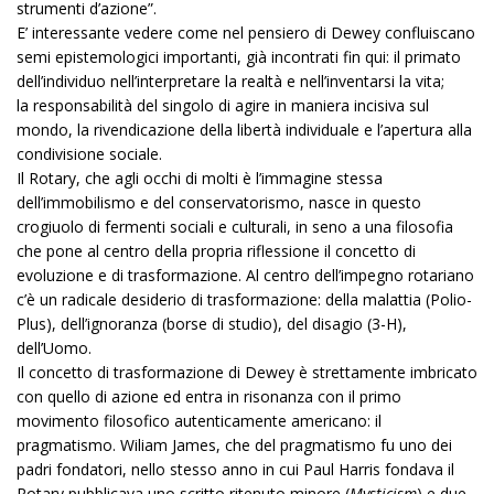
strumenti d’azione”.
E’ interessante vedere come nel pensiero di Dewey confluiscano
semi epistemologici importanti, già incontrati fin qui: il primato
dell’individuo nell’interpretare la realtà e nell’inventarsi la vita;
la responsabilità del singolo di agire in maniera incisiva sul
mondo, la rivendicazione della libertà individuale e l’apertura alla
condivisione sociale.
Il Rotary, che agli occhi di molti è l’immagine stessa
dell’immobilismo e del conservatorismo, nasce in questo
crogiuolo di fermenti sociali e culturali, in seno a una filosofia
che pone al centro della propria riflessione il concetto di
evoluzione e di trasformazione. Al centro dell’impegno rotariano
c’è un radicale desiderio di trasformazione: della malattia (Polio-
Plus), dell’ignoranza (borse di studio), del disagio (3-H),
dell’Uomo.
Il concetto di trasformazione di Dewey è strettamente imbricato
con quello di azione ed entra in risonanza con il primo
movimento filosofico autenticamente americano: il
pragmatismo. Wiliam James, che del pragmatismo fu uno dei
padri fondatori, nello stesso anno in cui Paul Harris fondava il
Rotary pubblicava uno scritto ritenuto minore (
Mysticism
) e due