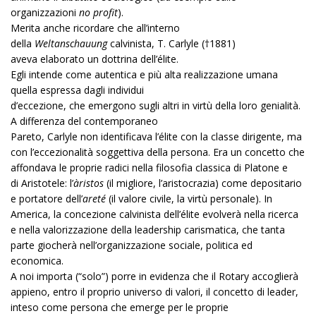
organizzazioni
no profit
).
Merita anche ricordare che all’interno
della
Weltanschauung
calvinista, T. Carlyle (†1881)
aveva elaborato un dottrina dell’élite.
Egli intende come autentica e più alta realizzazione umana
quella espressa dagli individui
d’eccezione, che emergono sugli altri in virtù della loro genialità.
A differenza del contemporaneo
Pareto, Carlyle non identificava l’élite con la classe dirigente, ma
con l’eccezionalità soggettiva della persona. Era un concetto che
affondava le proprie radici nella filosofia classica di Platone e
di Aristotele: l’
àristos
(il migliore, l’aristocrazia) come depositario
e portatore dell’
areté
(il valore civile, la virtù personale). In
America, la concezione calvinista dell’élite evolverà nella ricerca
e nella valorizzazione della leadership carismatica, che tanta
parte giocherà nell’organizzazione sociale, politica ed
economica.
A noi importa (“solo”) porre in evidenza che il Rotary accoglierà
appieno, entro il proprio universo di valori, il concetto di leader,
inteso come persona che emerge per le proprie