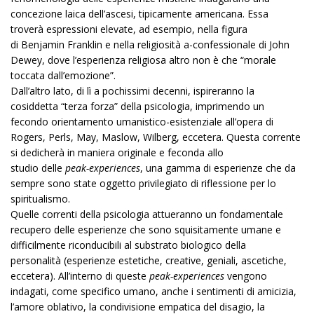
concezione laica dell’ascesi, tipicamente americana. Essa
troverà espressioni elevate, ad esempio, nella figura
di Benjamin Franklin e nella religiosità a-confessionale di John
Dewey, dove l’esperienza religiosa altro non è che “morale
toccata dall’emozione”.
Dall’altro lato, di lì a pochissimi decenni, ispireranno la
cosiddetta “terza forza” della psicologia, imprimendo un
fecondo orientamento umanistico-esistenziale all’opera di
Rogers, Perls, May, Maslow, Wilberg, eccetera. Questa corrente
si dedicherà in maniera originale e feconda allo
studio delle
peak-experiences
, una gamma di esperienze che da
sempre sono state oggetto privilegiato di riflessione per lo
spiritualismo.
Quelle correnti della psicologia attueranno un fondamentale
recupero delle esperienze che sono squisitamente umane e
difficilmente riconducibili al substrato biologico della
personalità (esperienze estetiche, creative, geniali, ascetiche,
eccetera). All’interno di queste
peak-experiences
vengono
indagati, come specifico umano, anche i sentimenti di amicizia,
l’amore oblativo, la condivisione empatica del disagio, la