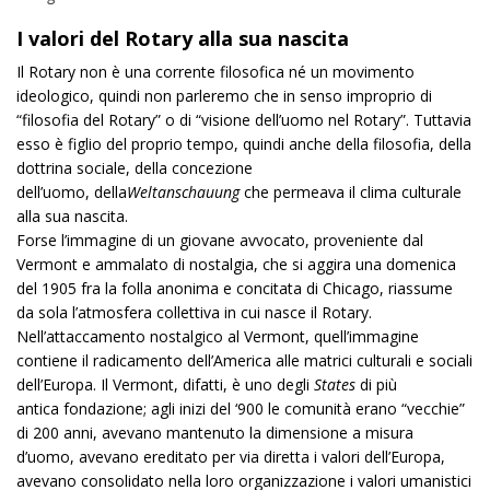
I valori del Rotary alla sua nascita
Il Rotary non è una corrente filosofica né un movimento
ideologico, quindi non parleremo che in senso improprio di
“filosofia del Rotary” o di “visione dell’uomo nel Rotary”. Tuttavia
esso è figlio del proprio tempo, quindi anche della filosofia, della
dottrina sociale, della concezione
dell’uomo, della
Weltanschauung
che permeava il clima culturale
alla sua nascita.
Forse l’immagine di un giovane avvocato, proveniente dal
Vermont e ammalato di nostalgia, che si aggira una domenica
del 1905 fra la folla anonima e concitata di Chicago, riassume
da sola l’atmosfera collettiva in cui nasce il Rotary.
Nell’attaccamento nostalgico al Vermont, quell’immagine
contiene il radicamento dell’America alle matrici culturali e sociali
dell’Europa. Il Vermont, difatti, è uno degli
States
di più
antica fondazione; agli inizi del ‘900 le comunità erano “vecchie”
di 200 anni, avevano mantenuto la dimensione a misura
d’uomo, avevano ereditato per via diretta i valori dell’Europa,
avevano consolidato nella loro organizzazione i valori umanistici