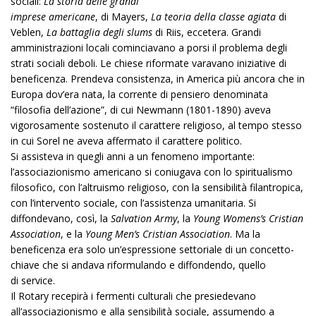
sociali:
La storia delle grandi
imprese americane
, di Mayers,
La teoria della classe agiata
di
Veblen,
La battaglia degli slums
di Riis, eccetera. Grandi
amministrazioni locali cominciavano a porsi il problema degli
strati sociali deboli. Le chiese riformate varavano iniziative di
beneficenza. Prendeva consistenza, in America più ancora che in
Europa dov’era nata, la corrente di pensiero denominata
“filosofia dell’azione”, di cui Newmann (1801-1890) aveva
vigorosamente sostenuto il carattere religioso, al tempo stesso
in cui Sorel ne aveva affermato il carattere politico.
Si assisteva in quegli anni a un fenomeno importante:
l’associazionismo americano si coniugava con lo spiritualismo
filosofico, con l’altruismo religioso, con la sensibilità filantropica,
con l’intervento sociale, con l’assistenza umanitaria. Si
diffondevano, così, la
Salvation Army
, la
Young Womens’s Cristian
Association
, e la
Young Men’s Cristian Association
. Ma la
beneficenza era solo un’espressione settoriale di un concetto-
chiave che si andava riformulando e diffondendo, quello
di service.
Il Rotary recepirà i fermenti culturali che presiedevano
all’associazionismo e alla sensibilità sociale, assumendo a