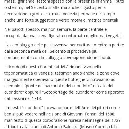
mazzi, ghirlande, festoni spesso con la presenza di animali, putti
o stemmi, nel Seicento si afferma anche il gusto per la
decorazione a grottesca, ma a Venezia permane nel tempo
anche una forte suggestione verso motivi di matrice orientali.
Nei paliotti spesso, ma non sempre, la parte centrale è
occupata da una scena figurata contornata dagli ornati vegetali.
L’assemblaggio delle pelli avveniva per cucitura, mentre a partire
dalla seconda metà del Seicento si procedeva più
comunemente con l’incollaggio sovrapponendone i bordi.
Il ricordo di questa fiorente attività rimane vivo nella
toponomastica di Venezia, testimoniando anche le zone dove
maggiormente operavano queste botteghe vi ritroviamo ad
esempio il “ponte del barcariol o del cuoridoro” o “calle del
cuoridoro” oppure il “Sotoportego dei cuoridoro” come riportato
dal Tassini nel 1713.
I maestri “cuoridoro” facevano parte dell’ Arte dei pittori come
ben si può vedere nell’incisione di Giovanni Tomini del 1588,
manifesto di questa corporazione ripresa nell’insegna del 1729
attribuita alla scuola di Antonio Balestra (Museo Correr, cl. I n.