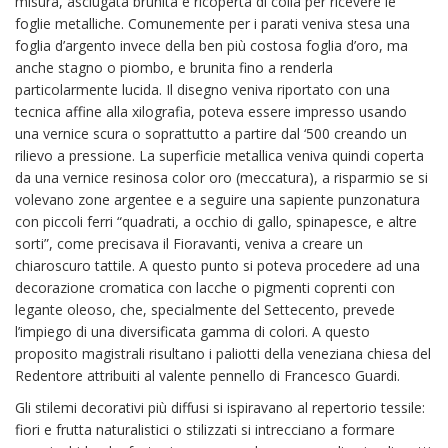
misura, asciugata brunita e ricoperta di colla per ricevere le
foglie metalliche. Comunemente per i parati veniva stesa una
foglia d’argento invece della ben più costosa foglia d’oro, ma
anche stagno o piombo, e brunita fino a renderla
particolarmente lucida. Il disegno veniva riportato con una
tecnica affine alla xilografia, poteva essere impresso usando
una vernice scura o soprattutto a partire dal ‘500 creando un
rilievo a pressione. La superficie metallica veniva quindi coperta
da una vernice resinosa color oro (meccatura), a risparmio se si
volevano zone argentee e a seguire una sapiente punzonatura
con piccoli ferri “quadrati, a occhio di gallo, spinapesce, e altre
sorti”, come precisava il Fioravanti, veniva a creare un
chiaroscuro tattile. A questo punto si poteva procedere ad una
decorazione cromatica con lacche o pigmenti coprenti con
legante oleoso, che, specialmente del Settecento, prevede
l’impiego di una diversificata gamma di colori. A questo
proposito magistrali risultano i paliotti della veneziana chiesa del
Redentore attribuiti al valente pennello di Francesco Guardi.
Gli stilemi decorativi più diffusi si ispiravano al repertorio tessile:
fiori e frutta naturalistici o stilizzati si intrecciano a formare