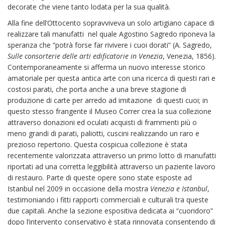
decorate che viene tanto lodata per la sua qualità.
Alla fine dell’Ottocento sopravviveva un solo artigiano capace di
realizzare tali manufatti nel quale Agostino Sagredo riponeva la
speranza che “potrà forse far rivivere i cuoi dorati” (A. Sagredo,
Sulle consorterie delle arti edificatorie in Venezia
, Venezia, 1856).
Contemporaneamente si afferma un nuovo interesse storico
amatoriale per questa antica arte con una ricerca di questi rari e
costosi parati, che porta anche a una breve stagione di
produzione di carte per arredo ad imitazione di questi cuoi; in
questo stesso frangente il Museo Correr crea la sua collezione
attraverso donazioni ed oculati acquisti di frammenti più o
meno grandi di parati, paliotti, cuscini realizzando un raro e
prezioso repertorio. Questa cospicua collezione è stata
recentemente valorizzata attraverso un primo lotto di manufatti
riportati ad una corretta leggibilità attraverso un paziente lavoro
di restauro. Parte di queste opere sono state esposte ad
Istanbul nel 2009 in occasione della mostra
Venezia e Istanbul
,
testimoniando i fitti rapporti commerciali e culturali tra queste
due capitali. Anche la sezione espositiva dedicata ai “cuoridoro”
dopo l’intervento conservativo è stata rinnovata consentendo di