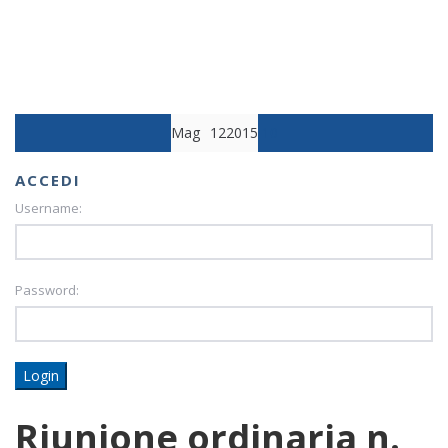
Mag
12
2015
10
ACCEDI
Username:
Password:
Login
Riunione ordinaria n.