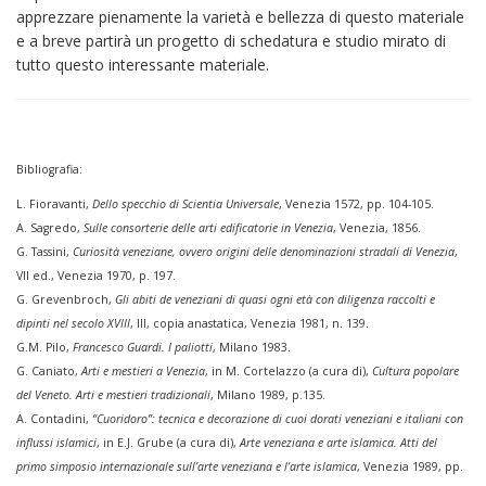
apprezzare pienamente la varietà e bellezza di questo materiale
e a breve partirà un progetto di schedatura e studio mirato di
tutto questo interessante materiale.
Bibliografia:
L. Fioravanti,
Dello specchio di Scientia Universale
, Venezia 1572, pp. 104-105.
A. Sagredo,
Sulle consorterie delle arti edificatorie in Venezia
, Venezia, 1856.
G. Tassini,
Curiosità veneziane, ovvero origini delle denominazioni stradali di Venezia
,
VII ed., Venezia 1970, p. 197.
G. Grevenbroch,
Gli abiti de veneziani di quasi ogni età con diligenza raccolti e
dipinti nel secolo XVIII
, III, copia anastatica, Venezia 1981, n. 139.
G.M. Pilo,
Francesco Guardi. I paliotti
, Milano 1983.
G. Caniato,
Arti e mestieri a Venezia
, in M. Cortelazzo (a cura di),
Cultura popolare
del Veneto. Arti e mestieri tradizionali
, Milano 1989, p.135.
A. Contadini,
“Cuoridoro”: tecnica e decorazione di cuoi dorati veneziani e italiani con
influssi islamici
, in E.J. Grube (a cura di),
Arte veneziana e arte islamica. Atti del
primo simposio internazionale sull’arte veneziana e l’arte islamica
, Venezia 1989, pp.