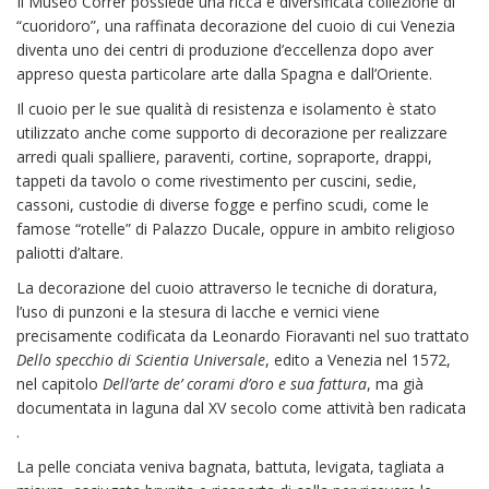
Il Museo Correr possiede una ricca e diversificata collezione di
“cuoridoro”, una raffinata decorazione del cuoio di cui Venezia
diventa uno dei centri di produzione d’eccellenza dopo aver
appreso questa particolare arte dalla Spagna e dall’Oriente.
Il cuoio per le sue qualità di resistenza e isolamento è stato
utilizzato anche come supporto di decorazione per realizzare
arredi quali spalliere, paraventi, cortine, sopraporte, drappi,
tappeti da tavolo o come rivestimento per cuscini, sedie,
cassoni, custodie di diverse fogge e perfino scudi, come le
famose “rotelle” di Palazzo Ducale, oppure in ambito religioso
paliotti d’altare.
La decorazione del cuoio attraverso le tecniche di doratura,
l’uso di punzoni e la stesura di lacche e vernici viene
precisamente codificata da Leonardo Fioravanti nel suo trattato
Dello specchio di Scientia Universale
, edito a Venezia nel 1572,
nel capitolo
Dell’arte de’ corami d’oro e sua fattura
, ma già
documentata in laguna dal XV secolo come attività ben radicata
.
La pelle conciata veniva bagnata, battuta, levigata, tagliata a