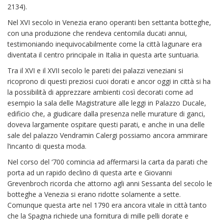
2134).
Nel XVI secolo in Venezia erano operanti ben settanta botteghe,
con una produzione che rendeva centomila ducati annui,
testimoniando inequivocabilmente come la città lagunare era
diventata il centro principale in Italia in questa arte suntuaria.
Tra il XVI e il XVII secolo le pareti dei palazzi veneziani si
ricoprono di questi preziosi cuoi dorati e ancor oggi in città si ha
la possibilità di apprezzare ambienti così decorati come ad
esempio la sala delle Magistrature alle leggi in Palazzo Ducale,
edificio che, a giudicare dalla presenza nelle murature di ganci,
doveva largamente ospitare questi parati, e anche in una delle
sale del palazzo Vendramin Calergi possiamo ancora ammirare
l’incanto di questa moda.
Nel corso del ‘700 comincia ad affermarsi la carta da parati che
porta ad un rapido declino di questa arte e Giovanni
Grevenbroch ricorda che attorno agli anni Sessanta del secolo le
botteghe a Venezia si erano ridotte solamente a sette.
Comunque questa arte nel 1790 era ancora vitale in città tanto
che la Spagna richiede una fornitura di mille pelli dorate e