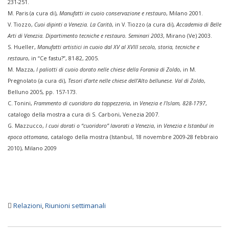
231-251.
M. Paris (a cura di),
Manufatti in cuoio conservazione e restauro
, Milano 2001.
V. Tiozzo,
Cuoi dipinti a Venezia. La Carità
, in V. Tiozzo (a cura di),
Accademia di Belle
Arti di Venezia. Dipartimento tecniche e restauro. Seminari 2003
, Mirano (Ve) 2003.
S. Hueller,
Manufatti artistici in cuoio dal XV al XVIII secolo, storia, tecniche e
restauro
, in “Ce fastu?”, 81-82, 2005.
M. Mazza,
I paliotti di cuoio dorato nelle chiese della Forania di Zoldo
, in M.
Pregnolato (a cura di),
Tesori d’arte nelle chiese dell’Alto bellunese. Val di Zoldo
,
Belluno 2005, pp. 157-173.
C. Tonini,
Frammento di cuoridoro da tappezzeria
, in
Venezia e l’Islam, 828-1797
,
catalogo della mostra a cura di S. Carboni, Venezia 2007.
G. Mazzucco,
I cuoi dorati o “cuoridoro” lavorati a Venezia
, in
Venezia e Istanbul in
epoca ottomana
, catalogo della mostra (Istanbul, 18 novembre 2009-28 febbraio
2010), Milano 2009
Relazioni
,
Riunioni settimanali