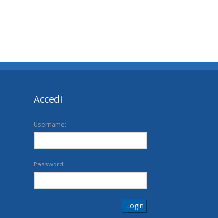
Accedi
Username:
Password:
Login