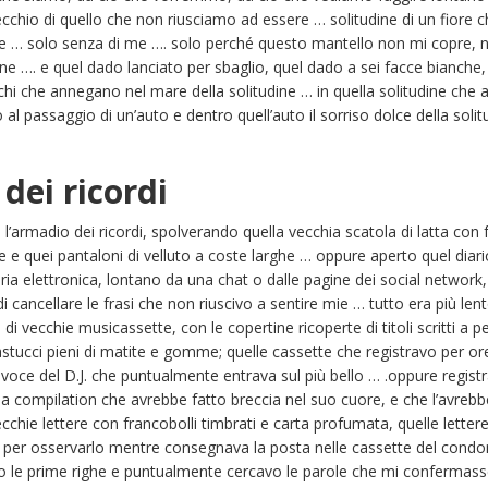
cchio di quello che non riusciamo ad essere … solitudine di un fiore ch
te … solo senza di me …. solo perché questo mantello non mi copre, n
dine …. e quel dado lanciato per sbaglio, quel dado a sei facce bianch
occhi che annegano nel mare della solitudine … in quella solitudine che
 al passaggio di un’auto e dentro quell’auto il sorriso dolce della sol
dei ricordi
l’armadio dei ricordi, spolverando quella vecchia scatola di latta con f
e e quei pantaloni di velluto a coste larghe … oppure aperto quel diar
ria elettronica, lontano da una chat o dalle pagine dei social network
ancellare le frasi che non riuscivo a sentire mie … tutto era più lento
a di vecchie musicassette, con le copertine ricoperte di titoli scritti a 
 astucci pieni di matite e gomme; quelle cassette che registravo per ore
voce del D.J. che puntualmente entrava sul più bello … .oppure registr
lla compilation che avrebbe fatto breccia nel suo cuore, e che l’avreb
cchie lettere con francobolli timbrati e carta profumata, quelle lett
o per osservarlo mentre consegnava la posta nelle cassette del condom
 le prime righe e puntualmente cercavo le parole che mi confermass