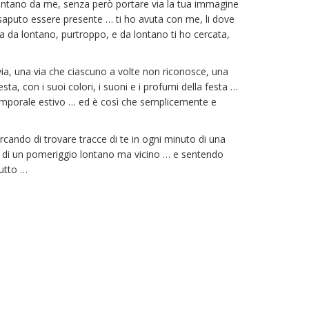
e lontano da me, senza però portare via la tua immagine
saputo essere presente … ti ho avuta con me, li dove
uta da lontano, purtroppo, e da lontano ti ho cercata,
 via, una via che ciascuno a volte non riconosce, una
sta, con i suoi colori, i suoni e i profumi della festa …
emporale estivo … ed è così che semplicemente e
cando di trovare tracce di te in ogni minuto di una
ie di un pomeriggio lontano ma vicino … e sentendo
tutto …