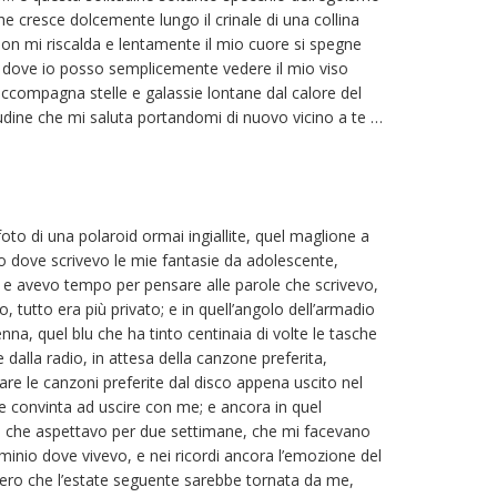
e cresce dolcemente lungo il crinale di una collina
on mi riscalda e lentamente il mio cuore si spegne
e, dove io posso semplicemente vedere il mio viso
 accompagna stelle e galassie lontane dal calore del
itudine che mi saluta portandomi di nuovo vicino a te …
oto di una polaroid ormai ingiallite, quel maglione a
io dove scrivevo le mie fantasie da adolescente,
, e avevo tempo per pensare alle parole che scrivevo,
, tutto era più privato; e in quell’angolo dell’armadio
penna, quel blu che ha tinto centinaia di volte le tasche
 dalla radio, in attesa della canzone preferita,
are le canzoni preferite dal disco appena uscito nel
be convinta ad uscire con me; e ancora in quel
ere che aspettavo per due settimane, che mi facevano
inio dove vivevo, e nei ricordi ancora l’emozione del
ero che l’estate seguente sarebbe tornata da me,