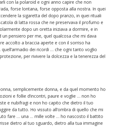
farli con la polaroid e ogni anno capire che non
ada, forse lontana, forse opposta alla nostra. In quei
cendere la sigaretta del dopo pranzo, in quei rituali
scatola di latta rossa che ne preservava il profumo e
golarmente dopo un oretta iniziava a dormire, e in
d un pensiero per me, quel qualcosa che mi dava
e accolto a braccia aperte e con il sorriso ha
quell’armadio dei ricordi … che ogni tanto voglio
protezione, per rivivere la dolcezza e la tenerezza del
te donna, semplicemente donna, e da quel momento ho
ioni e follie d’incontri, paure e voglie … non ho
ste e nubifragi e non ho capito che dietro il tuo
gire da tutto. Ho vissuto all’ombra di quello che mi
uto fare … una … mille volte … ho nascosto il battito
isse dietro al tuo sguardo, dietro alla tua immagine