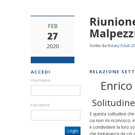
Riunione
FEB
Malpezzi
27
2020
Scritto da
Rotary Eclub 2
3
RELAZIONE SET
ACCEDI
Username:
Enrico 
Solitudine
Password:
E questa solitudine che 
cui non mi riconosco, in
e condividere la loro so
Login
che lontananza da ciò 