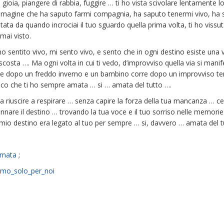
 di gioia, piangere di rabbia, fuggire … ti ho vista scivolare lentament
 immagine che ha saputo farmi compagnia, ha saputo tenermi vivo, ha 
stata da quando incrociai il tuo sguardo quella prima volta, ti ho viss
mai visto.
ono sentito vivo, mi sento vivo, e sento che in ogni destino esiste una
scosta …. Ma ogni volta in cui ti vedo, d’improvviso quella via si manife
sce dopo un freddo inverno e un bambino corre dopo un improvviso t
dico che ti ho sempre amata … si … amata del tutto ….
 riuscire a respirare … senza capire la forza della tua mancanza … cer
nnare il destino … trovando la tua voce e il tuo sorriso nelle memor
 mio destino era legato al tuo per sempre … si, davvero … amata del 
amata
;
imo_solo_per_noi