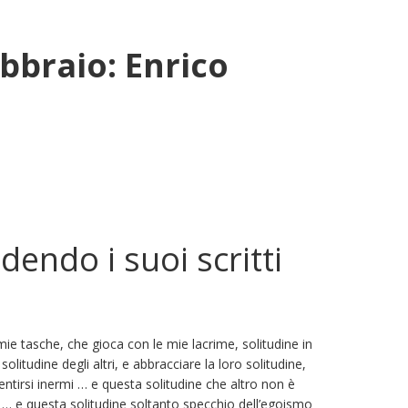
ebbraio: Enrico
dendo i suoi scritti
mie tasche, che gioca con le mie lacrime, solitudine in
litudine degli altri, e abbracciare la loro solitudine,
 sentirsi inermi … e questa solitudine che altro non è
… e questa solitudine soltanto specchio dell’egoismo