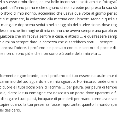
llo stesso ombrellone; ed era bello incontrare i soliti amici e fotogra
uelli dell’anno prima e che ognuno di noi avrebbe poi preso la sua str
dino d’oro di mio nonno, accendino che usava due volte al giorno per ac
ue giornate, la colazione alla mattina con i biscotti Atene e quella 
izie mangiate dopocena seduto nella seggiola della televisione, dove re
iflessa anche l’immagine di mia nonna che aveva sempre una parola e
 qualcosa che mi faceva sentire a casa, e atteso … e quell’essere sempr
e e mi ha sempre dato la certezza che ci sarebbero stati …. sempre …. 
e ancora l’odore, il profumo del passato con quel sentore di pace e di 
he non ci sono più e che non sono più parte della mia vita ….
 dolcemente ingombrante, con il profumo del tuo essere naturalmen
il cammino del tuo sguardo e del mio sguardo. Ho rincorso onde di emoz
 cuore e i tuoi occhi pieni di lacrime …. per paura, per paura di tempe
ia, dietro la tua immagine era nascosto un porto dove ripararmi e fug
di seguire i tuoi passi, incapace di prenderti per mano come avrei vol
 capire quanto la tua presenza fosse importante, quanto il mondo spar
del desiderio.