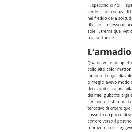
… specchio di noi … spe
verde … solo senza di 
nel freddo della solitu
riflesso … riflesso di 
sole … trema quel vetro
mia solitudine …
L’armadio 
Quante volte ho aperto 
collo alto color matton
lontano da ogni diavole
o meglio avevo modo di c
dei ricordi ecco una pil
dei miei giubbotti e gli
cercando di sfumare la 
tentativo di creare que
cassetto un pacco di ve
correre verso il postin
momento in cui leggevo