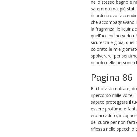
nello stesso bagno e ne
saremmo mai più stati q
ricordi ritrovo l’accen
che accompagnavano le s
la fragranza, le liquir
quell’accendino vedo r
sicurezza e gioia, quel
colorato le mie giornat
spolverare, per sentirn
ricordo delle persone c
Pagina 86
E ti ho vista entrare,
ripercorso mille volte 
saputo proteggere il tuo
essere profumo e fantas
era accaduto, incapace 
del cuore per non farti
riflessa nello specchio 