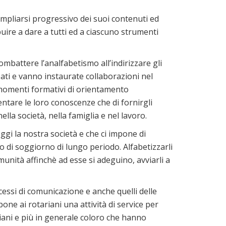
’ampliarsi progressivo dei suoi contenuti ed
ibuire a dare a tutti ed a ciascuno strumenti
mbattere l’analfabetismo all’indirizzare gli
ati e vanno instaurate collaborazioni nel
 e momenti formativi di orientamento
entare le loro conoscenze che di fornirgli
ella società, nella famiglia e nel lavoro.
gi la nostra società e che ci impone di
o di soggiorno di lungo periodo. Alfabetizzarli
munità affinchè ad esse si adeguino, avviarli a
essi di comunicazione e anche quelli delle
mpone ai rotariani una attività di service per
ziani e più in generale coloro che hanno