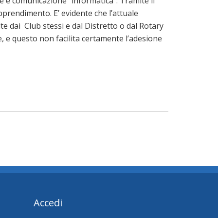
one e comunicazione “informatica“. Tramite il
apprendimento. E’ evidente che l’attuale
te dai Club stessi e dal Distretto o dal Rotary
e, e questo non facilita certamente l’adesione
Accedi