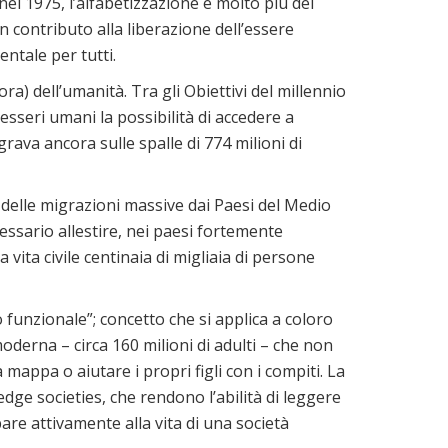
el 1975, l’alfabetizzazione è molto più del
un contributo alla liberazione dell’essere
ntale per tutti.
a) dell’umanità. Tra gli Obiettivi del millennio
 esseri umani la possibilità di accedere a
rava ancora sulle spalle di 774 milioni di
 delle migrazioni massive dai Paesi del Medio
cessario allestire, nei paesi fortemente
 vita civile centinaia di migliaia di persone
 funzionale”; concetto che si applica a coloro
oderna – circa 160 milioni di adulti – che non
mappa o aiutare i propri figli con i compiti. La
ge societies, che rendono l’abilità di leggere
pare attivamente alla vita di una società