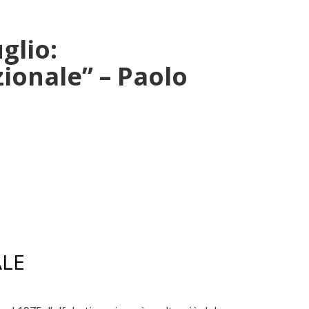
glio:
ionale” – Paolo
ALE