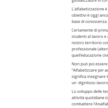
globalizzata e in co
L’alfabetizzazione è
obiettivi è oggi anco
base di conoscenza p
Certamente di primar
studenti al lavoro e
nostro territorio co
professionale (alter
quell’educazione civi
Non può poi essere t
“Alfabetizzare p
er
a
significa insegnare 
un dignitoso lavoro
Lo sviluppo delle te
attività quotidiane (
combattere l’Analfab