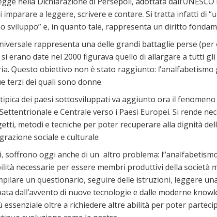
gge nella Dichiarazione di Persepoli, adottata dall’UNESCO n
imparare a leggere, scrivere e contare. Si tratta infatti di “
 sviluppo” e, in quanto tale, rappresenta un diritto fondame
niversale rappresenta una delle grandi battaglie perse (per or
si erano date nel 2000 figurava quello di allargare a tutti gli
ia. Questo obiettivo non è stato raggiunto: l’analfabetismo g
e terzi dei quali sono donne.
tipica dei paesi sottosviluppati va aggiunto ora il fenomeno
a Settentrionale e Centrale verso i Paesi Europei. Si rende ne
getti, metodi e tecniche per poter recuperare alla dignità della
grazione sociale e culturale
ti, soffrono oggi anche di un altro problema: l“analfabetismo
lità necessarie per essere membri produttivi della società m
pilare un questionario, seguire delle istruzioni, leggere una 
ata dall’avvento di nuove tecnologie e dalle moderne knowled
 essenziale oltre a richiedere altre abilità per poter parteci