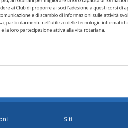
i più, ai rotariani per migliorare la loro capacità di formazi
dere ai Club di proporre ai soci l’adesione a questi corsi di 
 comunicazione e di scambio di informazioni sulle attività svol
sa, particolarmente nell’utilizzo delle tecnologie informatich
 e la loro partecipazione attiva alla vita rotariana.
oni
Siti