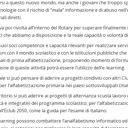
inarsi a questo nuovo mondo, ma anche i giovani che troppo 
cnologie con il rischio di “mala” informazione e di abuso nell’
li diretti.
 va poi rivolta all’interno del Rotary per superare finalmente i
i che abbiamo a disposizione e la reale capacità o volontà di
suoi soci competenze e capacità rilevanti per realizzare serv
ioni con il mondo scolastico e con le istituzioni pubbliche c
ali di prima alfabetizzazione, proponendo momenti di formaz
ione di queste attività potrà essere l’utilizzo dell’e-learning.
nale si può pensare di aderire a progetti condivisi con altri C
er l’alfabetizzazione primaria nei paesi sottosviluppati (mater
ritorio si può aderire ai progetti di alternanza scuola lavoro 
tà e integrativi del programma scolastico; per l’alfabetizzaz
ll’Eclub 2050, come la guida per l’esame di italiano.
learning possono combattere l’analfabetismo informatico ed es