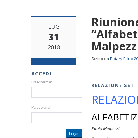
Riunione
LUG
“Alfabet
31
Malpezz
2018
Scritto da
Rotary Eclub 2
4
ACCEDI
Username:
RELAZIONE SET
RELAZIO
Password:
ALFABETIZ
Paolo Malpezzi
Login