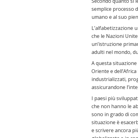
Secondo quanto si le
semplice processo di 
umano e al suo pieno
L’alfabetizzazione u
che le Nazioni Unite 
un’istruzione primar
adulti nel mondo, du
A questa situazione 
Oriente e dell’Afric
industrializzati, pro
assicurandone l’inte
I paesi più sviluppa
che non hanno le abi
sono in grado di com
situazione è esacerb
e scrivere ancora più