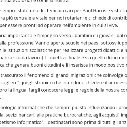
ntinua evoluzione come la nostra.
 sempre stato uno dei temi più cari per Paul Harris e visto l
ra più centrale e vitale per noi rotariani e ci chiede di contr
er essere pronti ad operare nell’ambiente in cui si vive.
ia importanza è l’impegno verso i bambini e i giovani, dal co
 alla professione. Vanno aperte scuole nei paesi sottosvilupp
n le istituzioni scolastiche per realizzare progetti didattici
nanza scuola lavoro). L’obiettivo finale è sia quello di increm
ca che genera buoni cittadini e li inserisce in modo positivo n
rascurato il fenomeno di grandi migrazioni che coinvolge og
ccogliere” quegli stranieri che intendono chiedere il permess
loro la lingua, fargli conoscere leggi e regole della nostra co
.
cnologie informatiche che sempre più sta influenzando i proc
dai sevizi bancari, alle pratiche burocratiche, agli acquisti) i
etismo informatico”. I destinatari sono prima di tutti gli an