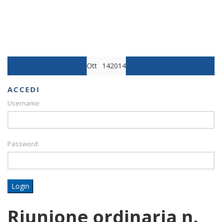
Ott
14
2014
10
ACCEDI
Username:
Password:
Login
Riunione ordinaria n.