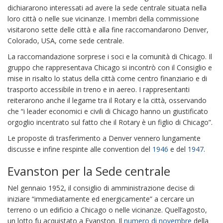
dichiararono interessati ad avere la sede centrale situata nella
loro città o nelle sue vicinanze. I membri della commissione
visitarono sette delle città e alla fine raccomandarono Denver,
Colorado, USA, come sede centrale.
La raccomandazione sorprese i soci e la comunità di Chicago. Il
gruppo che rappresentava Chicago si incontrò con il Consiglio e
mise in risalto lo status della città come centro finanziario e di
trasporto accessibile in treno e in aereo. I rappresentanti
reiterarono anche il legame tra il Rotary e la città, osservando
che “i leader economici e civili di Chicago hanno un giustificato
orgoglio incentrato sul fatto che il Rotary è un figlio di Chicago”.
Le proposte di trasferimento a Denver vennero lungamente
discusse e infine respinte alle convention del
1946
e del
1947
.
Evanston per la Sede centrale
Nel gennaio 1952, il consiglio di amministrazione decise di
iniziare “immediatamente ed energicamente” a cercare un
terreno o un edificio a Chicago o nelle vicinanze. Quell’agosto,
un lotto fu acquistato a Evanston. Il
numero di novembre
della