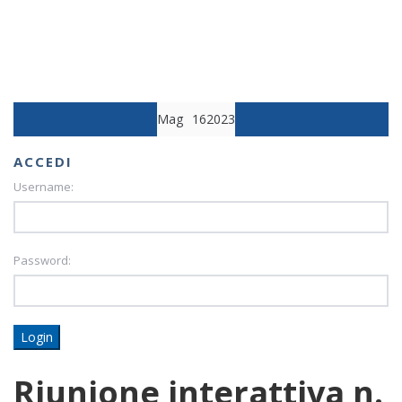
Mag
16
2023
2
ACCEDI
Username:
Password:
Login
Riunione interattiva n.