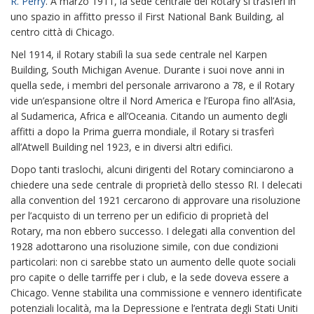
R. Perry
. A marzo 1911, la sede centrale del Rotary si trasferì in
uno spazio in affitto presso il First National Bank Building, al
centro città di Chicago.
Nel 1914, il Rotary stabilì la sua sede centrale nel Karpen
Building, South Michigan Avenue. Durante i suoi nove anni in
quella sede, i membri del personale arrivarono a 78, e il Rotary
vide un’espansione oltre il Nord America e l’Europa fino all’Asia,
al Sudamerica, Africa e all’Oceania. Citando un aumento degli
affitti a dopo la Prima guerra mondiale, il Rotary si trasferì
all’Atwell Building nel 1923, e in diversi altri edifici.
Dopo tanti traslochi, alcuni dirigenti del Rotary cominciarono a
chiedere una sede centrale di proprietà dello stesso RI. I delecati
alla convention del 1921 cercarono di approvare una risoluzione
per l’acquisto di un terreno per un edificio di proprietà del
Rotary, ma non ebbero successo. I delegati alla convention del
1928 adottarono una risoluzione simile, con due condizioni
particolari: non ci sarebbe stato un aumento delle quote sociali
pro capite o delle tarriffe per i club, e la sede doveva essere a
Chicago. Venne stabilita una commissione e vennero identificate
potenziali località, ma la Depressione e l’entrata degli Stati Uniti