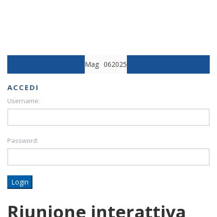
Mag
06
2025
2
ACCEDI
Username:
Password:
Login
Riunione interattiva