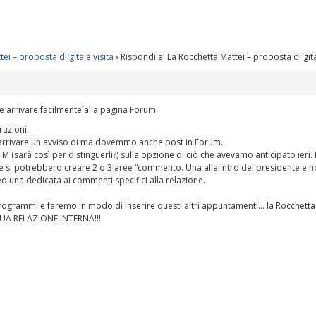
ei – proposta di gita e visita
›
Rispondi a: La Rocchetta Mattei – proposta di gita
 arrivare facilmente`alla pagina Forum
razioni.
arrivare un avviso di ma dovemmo anche post in Forum.
(sarà così per distinguerli?) sulla opzione di ciò che avevamo anticipato ieri. E
le si potrebbero creare 2 o 3 aree “commento. Una alla intro del presidente e not
ed una dedicata ai commenti specifici alla relazione.
ogrammi e faremo in modo di inserire questi altri appuntamenti… la Rocchett
A RELAZIONE INTERNA!!!