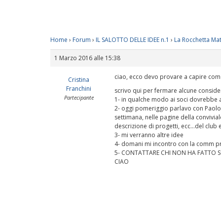
Home
›
Forum
›
IL SALOTTO DELLE IDEE n.1
›
La Rocchetta Matt
1 Marzo 2016 alle 15:38
ciao, ecco devo provare a capire come
Cristina
Franchini
scrivo qui per fermare alcune conside
Partecipante
1- in qualche modo ai soci dovrebbe 
2- oggi pomeriggio parlavo con Paolo M 
settimana, nelle pagine della convivia
descrizione di progetti, ecc…del club 
3- mi verranno altre idee
4- domani mi incontro con la comm pr
5- CONTATTARE CHI NON HA FATTO SU
CIAO