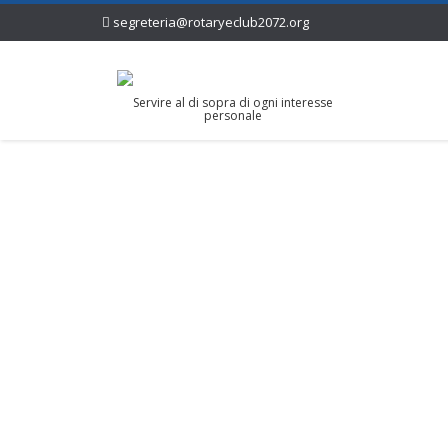
segreteria@rotaryeclub2072.org
Servire al di sopra di ogni interesse
personale
Videoconfere