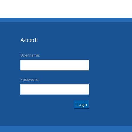
Accedi
Username:
Password:
Login