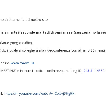
no direttamente dal nostro sito.
neralmente il
secondo martedì di ogni mese (suggeriamo la veri
lante (meglio cuffie).
ub, il quale si collegherà alla videoconferenza con almeno 30 minuti 
 online
www.zoom.us
.
A MEETING” e inserire il codice conferenza, meeting ID,
943 411 4852
ink:
https://m.youtube.com/watch?v=CoUvj3Hg0lk