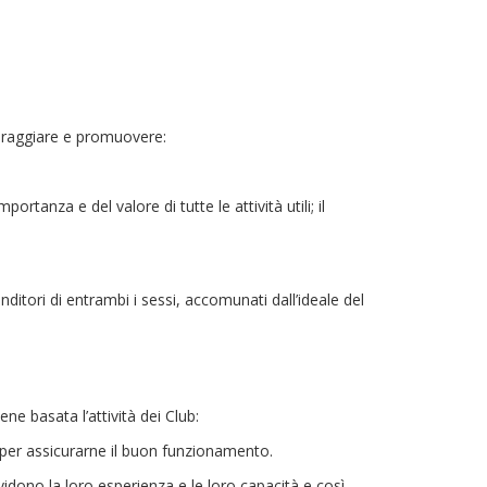
coraggiare e promuovere:
ortanza e del valore di tutte le attività utili; il
ditori di entrambi i sessi, accomunati dall’ideale del
ne basata l’attività dei Club:
ub per assicurarne il buon funzionamento.
ividono la loro esperienza e le loro capacità e così