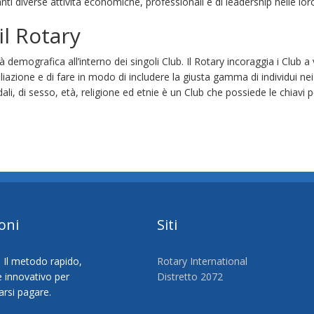
nti diverse attività economiche, professionali e di leadership nelle lor
il Rotary
ità demografica all’interno dei singoli Club. Il Rotary incoraggia i Club 
affiliazione e di fare in modo di includere la giusta gamma di individui n
ali, di sesso, età, religione ed etnie è un Club che possiede le chiavi pe
oni
Siti
Rotary International
Distretto 2072