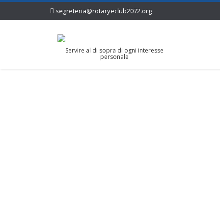
segreteria@rotaryeclub2072.org
Servire al di sopra di ogni interesse
personale
Principi guida