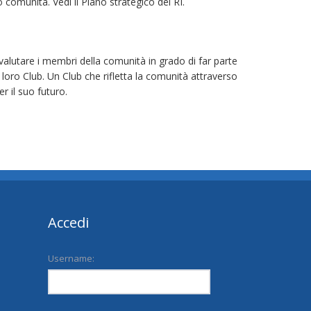
o comunità. Vedi il Piano strategico del RI.
a valutare i membri della comunità in grado di far parte
ei loro Club. Un Club che rifletta la comunità attraverso
r il suo futuro.
Accedi
Username: