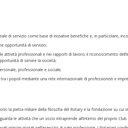
le di servizio come base di iniziative benefiche e, in particolare, in
me opportunità di servizio;
e attività professionali e nei rapporti di lavoro; il riconoscimento dell’imp
portunità di servire la società;
personale, professionale e sociale;
ra i popoli mediante una rete internazionale di professionisti e impren
no la pietra miliare della filosofia del Rotary e la fondazione su cui vie
riguarda le attività che un socio intraprende all’interno del proprio Cl
ati principi morali nell’esercizio di ogni professione. I Rotariani cond