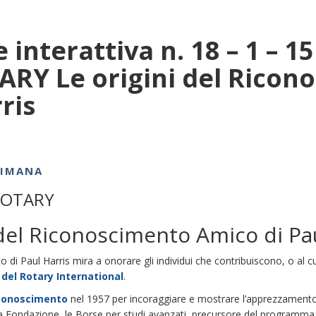
 interattiva n. 18 – 1 – 1
ARY Le origini del Ricon
ris
TIMANA
ROTARY
 del Riconoscimento Amico di Pa
 di Paul Harris mira a onorare gli individui che contribuiscono, o al 
del Rotary International
.
conoscimento
nel 1957 per incoraggiare e mostrare l’apprezzamento pe
a Fondazione, le Borse per studi avanzati, precursore del programma 