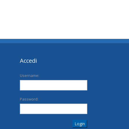
Accedi
Username:
Password:
Login