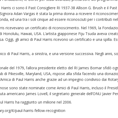
l Harris ci sono il Past Consigliere RI 1937-38 Allison G. Brush e il Pa
 Signora Adan Vargas è stata la prima donna a ricevere il riconoscime
onda, ed una tra i soli cinque ad essere riconosciuti per i contributi ne
arris ricevevano un certificato di riconoscimento. Nel 1969, la Fondaz
di Honolulu, Hawaii, USA. L’artista giapponese Fiju Tsuda aveva creato 
 Oggi, gli amici di Paul Harris ricevono un certificato e una spilla. E
o di Paul Harris, a sinistra, e una versione successiva. Negli anni, so
onale del 1979, l’allora presidente eletto del RI James Bomar sfidò og
Club di Pikesville, Maryland, USA, rispose alla sfida facendo una don
n’Amica di Paul Harris anche grazie ad un impegno condiviso dai Rota
mose sono state nominate come Amici di Paul Harris, incluso il Presi
nauta americano James Lovell, il segretario generale dell’ONU Javier Per
aul Harris ha raggiunto un milione nel 2006.
ry.org/it/paul-harris-fellow-recognition