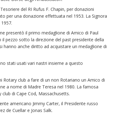
st Tesoriere del RI Rufus F. Chapin, per donazioni
nto per una donazione effettuata nel 1953. La Signora
l 1957.
ione presentò il primo medaglione di Amico di Paul
il pezzo sotto la direzione del past presidente della
ssi hanno anche diritto ad acquistare un medaglione di
no stati usati vari nastri insieme a questo
ni Rotary club a fare di un non Rotariano un Amico di
azione a nome di Madre Teresa nel 1980. La famosa
ry club di Cape Cod, Massachusetts.
dente americano Jimmy Carter, il Presidente russo
ez de Cuellar e Jonas Salk.