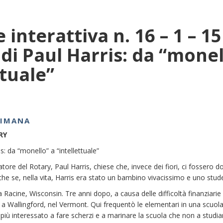
 interattiva n. 16 – 1 – 
 di Paul Harris: da “monel
ttuale”
TIMANA
RY
s: da “monello” a “intellettuale”
datore del Rotary, Paul Harris, chiese che, invece dei fiori, ci fosser
e se, nella vita, Harris era stato un bambino vivacissimo e uno stud
 Racine, Wisconsin. Tre anni dopo, a causa delle difficoltà finanziarie 
 a Wallingford, nel Vermont. Qui frequentò le elementari in una scuola 
a più interessato a fare scherzi e a marinare la scuola che non a studia