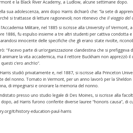
rmont e la Black River Academy, a Ludlow, alcune settimane dopo.
della sua adolescenza, anni dopo Harris dichiarò che: “la sete di ap
rché si trattasse di letture ragionevoli; non ritenevo che
Il viaggio del 
’Accademia Militare, nel 1885 si iscrisse alla University of Vermont, 
re 1886, fu espulso insieme a tre altri studenti per cattiva condotta e
iarandosi innocente delle specifiche che gli erano state rivolte, riconob
arò: “Facevo parte di un’organizzazione clandestina che si prefiggeva di 
ad animare la vita accademica, ma il rettore Buckham non apprezzò il 
 questi c’ero anch’io”.
Harris studiò privatamente e, nel 1887, si iscrisse alla Princeton Univ
rte del nonno. Tornato in Vermont, per un anno lavorò per la Sheldo
nna, di impegnarsi e onorare la memoria del nonno.
istato presso uno studio legale di Des Moines, si iscrisse alla facoltà
 dopo, ad Harris furono conferite diverse lauree “honoris causa”, di cu
y.org/it/history-education-paul-harris