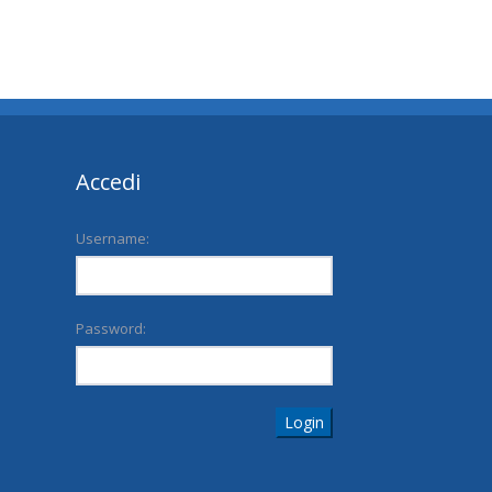
Accedi
Username:
Password:
Login