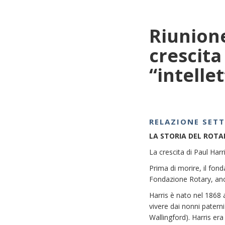
Riunione
crescita
“intelle
RELAZIONE SET
LA STORIA DEL ROTA
La crescita di Paul Harri
Prima di morire, il fon
Fondazione Rotary, anch
Harris è nato nel 1868 a
vivere dai nonni paterni
Wallingford). Harris er