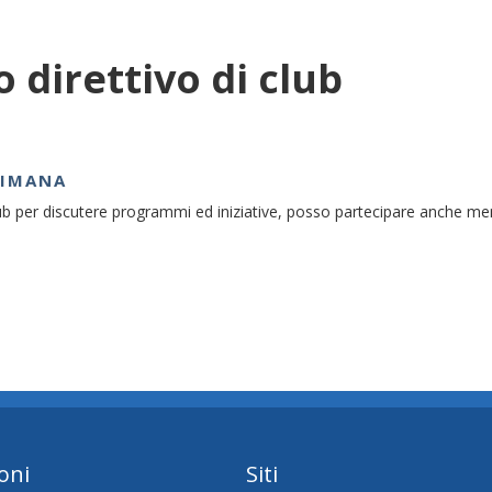
o direttivo di club
TIMANA
club per discutere programmi ed iniziative, posso partecipare anche me
oni
Siti