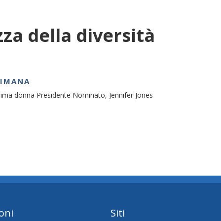
zza della diversità
TIMANA
prima donna Presidente Nominato, Jennifer Jones
oni
Siti